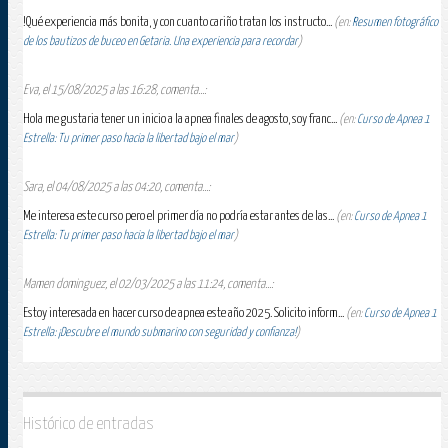
!Qué experiencia más bonita, y con cuanto cariño tratan los instructo...
(en:
Resumen fotográfico
de los bautizos de buceo en Getaria. Una experiencia para recordar
)
Eva, el 15/08/2025 a las 16:28, comenta...:
Hola me gustaria tener un inicio a la apnea finales de agosto, soy franc...
(en:
Curso de Apnea 1
Estrella: Tu primer paso hacia la libertad bajo el mar
)
Sara, el 04/08/2025 a las 04:20, comenta...:
Me interesa este curso pero el primer día no podría estar antes de las...
(en:
Curso de Apnea 1
Estrella: Tu primer paso hacia la libertad bajo el mar
)
Mamen dominguez, el 02/03/2025 a las 11:24, comenta...:
Estoy interesada en hacer curso de apnea este año 2025. Solicito inform...
(en:
Curso de Apnea 1
Estrella: ¡Descubre el mundo submarino con seguridad y confianza!
)
Histórico de entradas