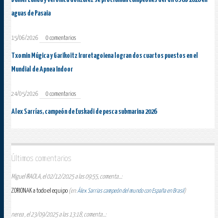
aguas de Pasaia
15/06/2026
0 comentarios
Txomin Múgica y Garikoitz Iruretagoiena logran dos cuartos puestos en el
Mundial de Apnea Indoor
24/05/2026
0 comentarios
Alex Sarrías, campeón de Euskadi de pesca submarina 2026
Últimos comentarios
Miguel IRAOLA, el 02/12/2025 a las 09:55, comenta...:
ZORIONAK a todo el equipo
(en:
Álex Sarrias campeón del mundo con España en Brasil
)
nerea , el 23/09/2025 a las 13:18, comenta...: