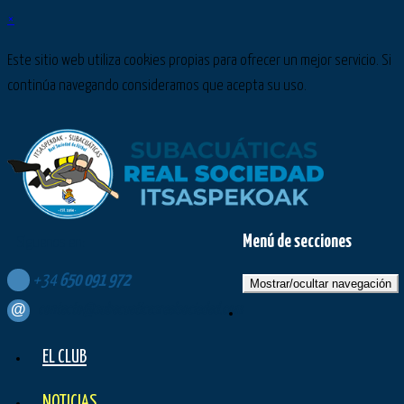
×
Este sitio web utiliza cookies propias para ofrecer un mejor servicio. Si
continúa navegando consideramos que acepta su uso.
Menú de secciones
Síguenos en:
+34
650
091
972
Mostrar/ocultar navegación
contacto@subacuaticasrealsociedad.com
EL CLUB
NOTICIAS