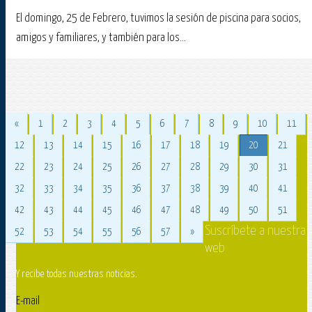
El domingo, 25 de Febrero, tuvimos la sesión de piscina para socios,
amigos y familiares, y también para los...
«
1
2
3
4
5
6
7
8
9
10
11
12
13
14
15
16
17
18
19
20
21
22
23
24
25
26
27
28
29
30
31
32
33
34
35
36
37
38
39
40
41
42
43
44
45
46
47
48
49
50
51
Suscríbete a nuestra
52
53
54
55
56
57
»
web
Y recibe todas nuestras noticias.
E-mail