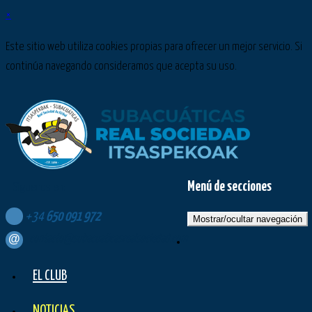
×
Este sitio web utiliza cookies propias para ofrecer un mejor servicio. Si
continúa navegando consideramos que acepta su uso.
Menú de secciones
Síguenos en:
+34
650
091
972
Mostrar/ocultar navegación
contacto@subacuaticasrealsociedad.com
EL CLUB
NOTICIAS