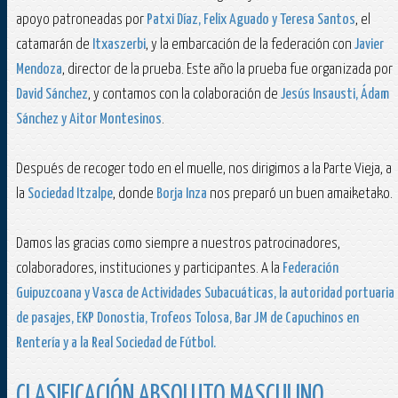
apoyo patroneadas por
Patxi Díaz, Felix Aguado y Teresa Santos
, el
catamarán de
Itxaszerbi
, y la embarcación de la federación con
Javier
Mendoza
, director de la prueba. Este año la prueba fue organizada por
David Sánchez
, y contamos con la colaboración de
Jesús Insausti, Ádam
Sánchez y Aitor Montesinos
.
Después de recoger todo en el muelle, nos dirigimos a la Parte Vieja, a
la
Sociedad Itzalpe
, donde
Borja Inza
nos preparó un buen amaiketako.
Damos las gracias como siempre a nuestros patrocinadores,
colaboradores, instituciones y participantes. A la
Federación
Guipuzcoana y Vasca de Actividades Subacuáticas, la autoridad portuaria
de pasajes, EKP Donostia, Trofeos Tolosa, Bar JM de Capuchinos en
Rentería y a la Real Sociedad de Fútbol.
CLASIFICACIÓN ABSOLUTO MASCULINO