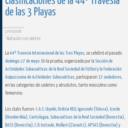
Clasificaciones de la 44º Travesía
de las 3 Playas
27/05/2018
Natación con aletas
La
44º Travesía Internacional de las Tres Playas
, se celebró el pasado
domingo 27 de mayo
. En la prueba, organizada por la
Sección de
Actividades Subacuáticas de la Real Sociedad de Fútbol y la Federación
Guipuzcoana de Actividades Subacuáticas
, participaron
37 nadadores
,
en las categorías de cadetes y absolutos, tanto masculino como
femenino.
Los clubs fueron:
C.A.S. Urpeki, Ordizia KEU, Igarondo (Tolosa), Izurde
(Hondarribia), Cantolagua, Subacuáticas de la Real Sociedad (Donostia),
BASS (Donostia), C.D. Irutxulo, Mollarri (Zarautz), APSAS (Donostia) y