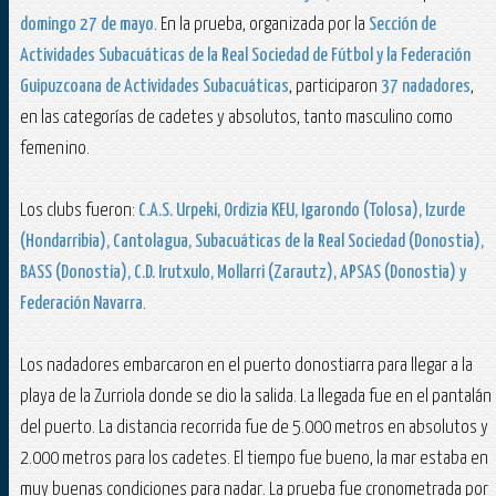
domingo 27 de mayo
. En la prueba, organizada por la
Sección de
Actividades Subacuáticas de la Real Sociedad de Fútbol y la Federación
Guipuzcoana de Actividades Subacuáticas
, participaron
37 nadadores
,
en las categorías de cadetes y absolutos, tanto masculino como
femenino.
Los clubs fueron:
C.A.S. Urpeki, Ordizia KEU, Igarondo (Tolosa), Izurde
(Hondarribia), Cantolagua, Subacuáticas de la Real Sociedad (Donostia),
BASS (Donostia), C.D. Irutxulo, Mollarri (Zarautz), APSAS (Donostia) y
Federación Navarra
.
Los nadadores embarcaron en el puerto donostiarra para llegar a la
playa de la Zurriola donde se dio la salida. La llegada fue en el pantalán
del puerto. La distancia recorrida fue de 5.000 metros en absolutos y
2.000 metros para los cadetes. El tiempo fue bueno, la mar estaba en
muy buenas condiciones para nadar. La prueba fue cronometrada por