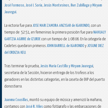
José Formoso, José I. Soria, Jesús Montesinos, Iker Zubillaga y Miryam
Jauregui.
La victoria fue para
JOSE MARI ZAMORA ANZISAR de IGARONDO
, con un
tiempo de 52:51, en femeninas la primera posición fue para
NAHUALY
GARTZIA AGIRRE de IZURDE
con un tiempo de 1:08:06. En la categoría de
Cadetes quedaron primeros
JOHN BARRELL de IGARONDO
y
JOSUNE DIEZ
del ORDIZIA KEU
.
Tras terminar la prueba,
Jesús María Castillo y Miryam Jauregui
,
secretaria de la Sección, hicieron entrega de los trofeos a los
ganadores en las distintas categorías, en la caseta de EKP del puerto
donostiarra.
Juanma Cousillas
, montó su equipo de música y amenizó la mañana,
contamos con
José R. Viles
como fotógrafo y las embarcaciones de