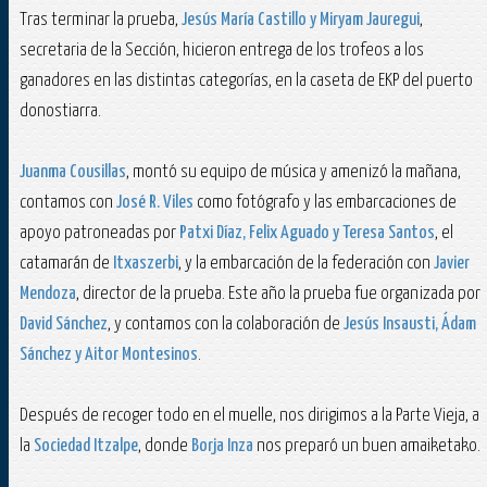
Tras terminar la prueba,
Jesús María Castillo y Miryam Jauregui
,
secretaria de la Sección, hicieron entrega de los trofeos a los
ganadores en las distintas categorías, en la caseta de EKP del puerto
donostiarra.
Juanma Cousillas
, montó su equipo de música y amenizó la mañana,
contamos con
José R. Viles
como fotógrafo y las embarcaciones de
apoyo patroneadas por
Patxi Díaz, Felix Aguado y Teresa Santos
, el
catamarán de
Itxaszerbi
, y la embarcación de la federación con
Javier
Mendoza
, director de la prueba. Este año la prueba fue organizada por
David Sánchez
, y contamos con la colaboración de
Jesús Insausti, Ádam
Sánchez y Aitor Montesinos
.
Después de recoger todo en el muelle, nos dirigimos a la Parte Vieja, a
la
Sociedad Itzalpe
, donde
Borja Inza
nos preparó un buen amaiketako.