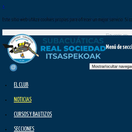
×
Este sitio web utiliza cookies propias para ofrecer un mejor servicio. 
Síguenos en:
Menú de secc
Mostrar/ocultar navega
contacto@subacuaticasrealsociedad.com
EL CLUB
NOTICIAS
CURSOS Y BAUTIZOS
SECCIONES