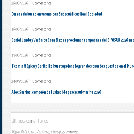
26/06/2026
0 comentarios
Cursos de buceo en verano con Subacuáticas Real Sociedad
16/06/2026
0 comentarios
Daniel Landa y Verónica González se proclaman campeones del GIFOSUB 2026 en 
15/06/2026
0 comentarios
Txomin Múgica y Garikoitz Iruretagoiena logran dos cuartos puestos en el Mun
24/05/2026
0 comentarios
Alex Sarrías, campeón de Euskadi de pesca submarina 2026
Últimos comentarios
Miguel IRAOLA, el 02/12/2025 a las 09:55, comenta...: