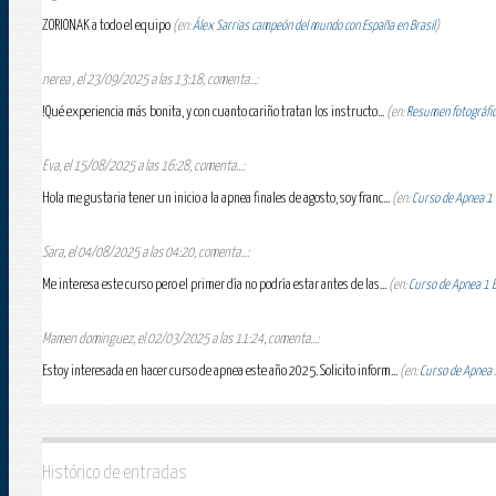
ZORIONAK a todo el equipo
(en:
Álex Sarrias campeón del mundo con España en Brasil
)
nerea , el 23/09/2025 a las 13:18, comenta...:
!Qué experiencia más bonita, y con cuanto cariño tratan los instructo...
(en:
Resumen fotográfico
Eva, el 15/08/2025 a las 16:28, comenta...:
Hola me gustaria tener un inicio a la apnea finales de agosto, soy franc...
(en:
Curso de Apnea 1 E
Sara, el 04/08/2025 a las 04:20, comenta...:
Me interesa este curso pero el primer día no podría estar antes de las...
(en:
Curso de Apnea 1 Es
Mamen dominguez, el 02/03/2025 a las 11:24, comenta...:
Estoy interesada en hacer curso de apnea este año 2025. Solicito inform...
(en:
Curso de Apnea 1
Histórico de entradas