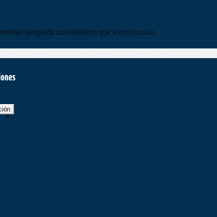
Si continúa navegando consideramos que acepta su uso.
iones
ción