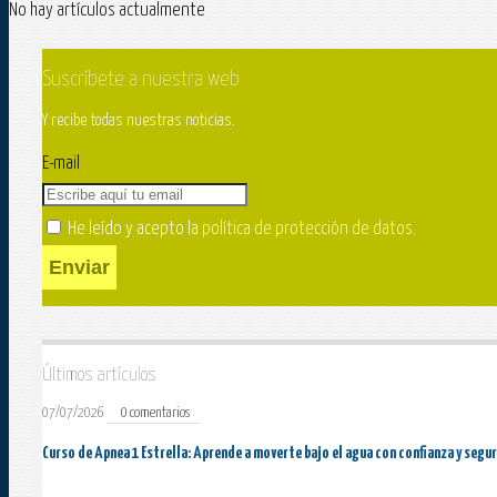
No hay artículos actualmente
Suscríbete a nuestra web
Y recibe todas nuestras noticias.
E-mail
He leído y acepto la
política de protección de datos
.
Enviar
Últimos artículos
07/07/2026
0 comentarios
Curso de Apnea 1 Estrella: Aprende a moverte bajo el agua con confianza y segu