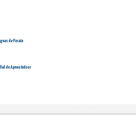
aguas de Pasaia
dial de Apnea Indoor