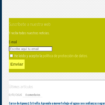
Suscríbete a nuestra web
Y recibe todas nuestras noticias.
E-mail
He leído y acepto la
política de protección de datos
.
Enviar
Últimos artículos
07/07/2026
0 comentarios
Curso de Apnea 1 Estrella: Aprende a moverte bajo el agua con confianza y segu