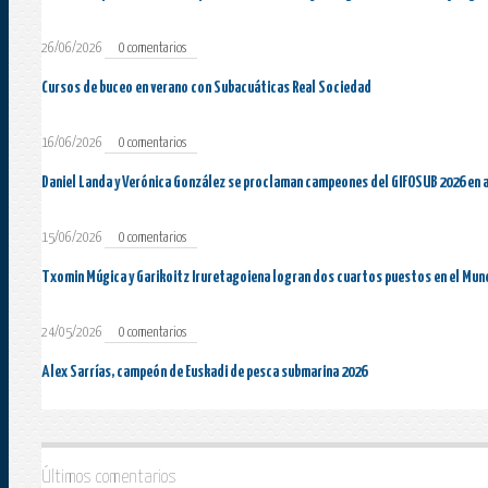
26/06/2026
0 comentarios
Cursos de buceo en verano con Subacuáticas Real Sociedad
16/06/2026
0 comentarios
Daniel Landa y Verónica González se proclaman campeones del GIFOSUB 2026 en 
15/06/2026
0 comentarios
Txomin Múgica y Garikoitz Iruretagoiena logran dos cuartos puestos en el Mun
24/05/2026
0 comentarios
Alex Sarrías, campeón de Euskadi de pesca submarina 2026
Últimos comentarios