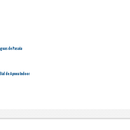
aguas de Pasaia
dial de Apnea Indoor