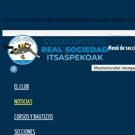
×
Este sitio web utiliza cookies propias para ofrecer un mejor servicio. 
Síguenos en:
Menú de secc
Mostrar/ocultar navega
contacto@subacuaticasrealsociedad.com
EL CLUB
NOTICIAS
CURSOS Y BAUTIZOS
SECCIONES