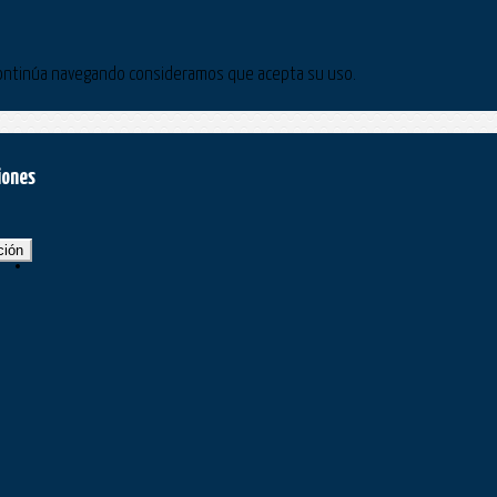
Si continúa navegando consideramos que acepta su uso.
iones
ción