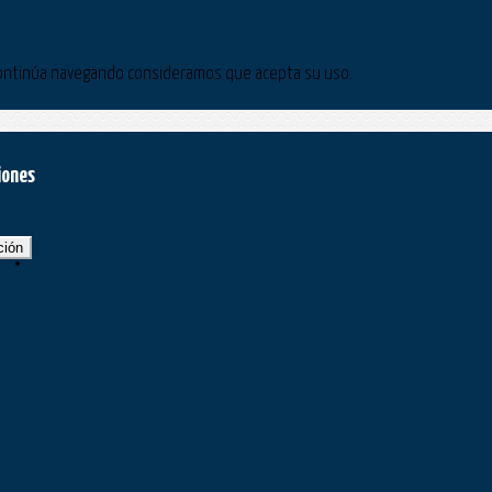
Si continúa navegando consideramos que acepta su uso.
iones
ción