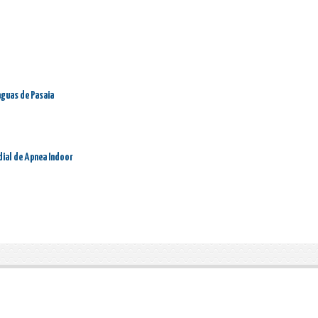
aguas de Pasaia
dial de Apnea Indoor