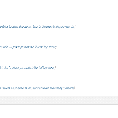
 de los bautizos de buceo en Getaria. Una experiencia para recordar
)
strella: Tu primer paso hacia la libertad bajo el mar
)
trella: Tu primer paso hacia la libertad bajo el mar
)
 Estrella: ¡Descubre el mundo submarino con seguridad y confianza!
)