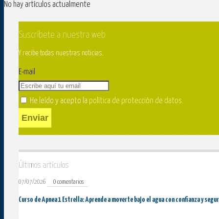
No hay artículos actualmente
Suscríbete a nuestra web
Y recibe todas nuestras noticias.
E-mail
He leído y acepto la
política de protección de datos
.
Enviar
Últimos artículos
07/07/2026
0 comentarios
Curso de Apnea 1 Estrella: Aprende a moverte bajo el agua con confianza y segu