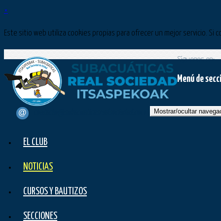
×
Este sitio web utiliza cookies propias para ofrecer un mejor servicio. 
Síguenos en:
Menú de secc
Mostrar/ocultar navega
contacto@subacuaticasrealsociedad.com
EL CLUB
NOTICIAS
CURSOS Y BAUTIZOS
SECCIONES