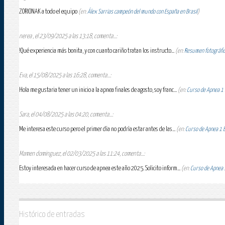
ZORIONAK a todo el equipo
(en:
Álex Sarrias campeón del mundo con España en Brasil
)
nerea , el 23/09/2025 a las 13:18, comenta...:
!Qué experiencia más bonita, y con cuanto cariño tratan los instructo...
(en:
Resumen fotográfico
Eva, el 15/08/2025 a las 16:28, comenta...:
Hola me gustaria tener un inicio a la apnea finales de agosto, soy franc...
(en:
Curso de Apnea 1 E
Sara, el 04/08/2025 a las 04:20, comenta...:
Me interesa este curso pero el primer día no podría estar antes de las...
(en:
Curso de Apnea 1 Es
Mamen dominguez, el 02/03/2025 a las 11:24, comenta...:
Estoy interesada en hacer curso de apnea este año 2025. Solicito inform...
(en:
Curso de Apnea 1
Histórico de entradas