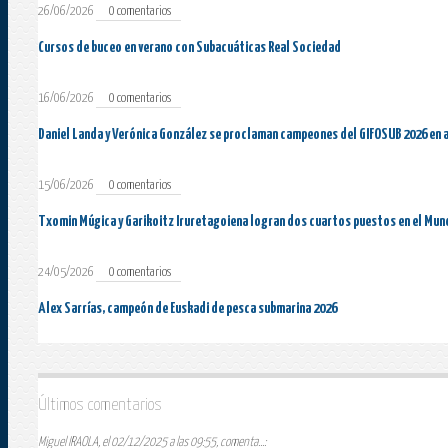
26/06/2026
0 comentarios
Cursos de buceo en verano con Subacuáticas Real Sociedad
16/06/2026
0 comentarios
Daniel Landa y Verónica González se proclaman campeones del GIFOSUB 2026 en 
15/06/2026
0 comentarios
Txomin Múgica y Garikoitz Iruretagoiena logran dos cuartos puestos en el Mun
24/05/2026
0 comentarios
Alex Sarrías, campeón de Euskadi de pesca submarina 2026
Últimos comentarios
Miguel IRAOLA, el 02/12/2025 a las 09:55, comenta...: