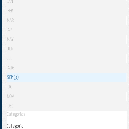
JAN
FEB
MAR
APR
MAY
JUN
JUL
AUG
SEP (3)
OCT
NOV
DEC
Categorías
Categoría