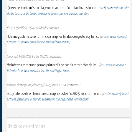
!Qué experiencia más bonita, y con cuanto cariño tratan los instructo...
(en:
Resumen fotográfico
de los bautizos de buceo en Getaria. Una experiencia para recordar
)
Eva, el 15/08/2025 a las 16:28, comenta...:
Hola me gustaria tener un inicio a la apnea finales de agosto, soy franc...
(en:
Curso de Apnea 1
Estrella: Tu primer paso hacia la libertad bajo el mar
)
Sara, el 04/08/2025 a las 04:20, comenta...:
Me interesa este curso pero el primer día no podría estar antes de las...
(en:
Curso de Apnea 1
Estrella: Tu primer paso hacia la libertad bajo el mar
)
Mamen dominguez, el 02/03/2025 a las 11:24, comenta...:
Estoy interesada en hacer curso de apnea este año 2025. Solicito inform...
(en:
Curso de Apnea 1
Estrella: ¡Descubre el mundo submarino con seguridad y confianza!
)
Histórico de entradas