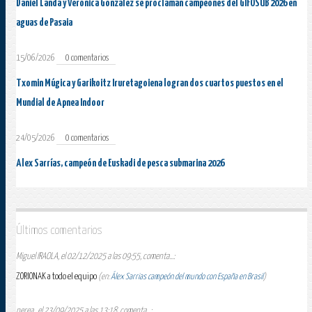
Daniel Landa y Verónica González se proclaman campeones del GIFOSUB 2026 en
aguas de Pasaia
15/06/2026
0 comentarios
Txomin Múgica y Garikoitz Iruretagoiena logran dos cuartos puestos en el
Mundial de Apnea Indoor
24/05/2026
0 comentarios
Alex Sarrías, campeón de Euskadi de pesca submarina 2026
Últimos comentarios
Miguel IRAOLA, el 02/12/2025 a las 09:55, comenta...:
ZORIONAK a todo el equipo
(en:
Álex Sarrias campeón del mundo con España en Brasil
)
nerea , el 23/09/2025 a las 13:18, comenta...: