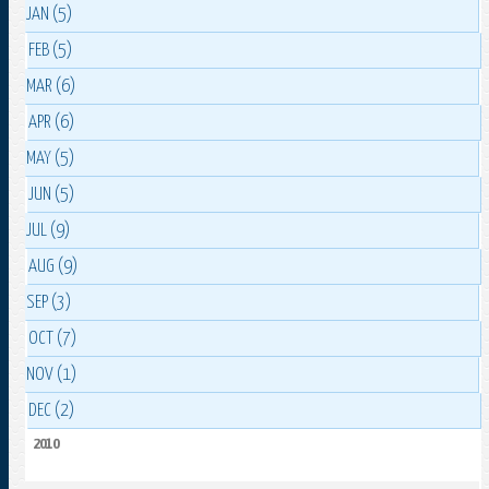
JAN (5)
FEB (5)
MAR (6)
APR (6)
MAY (5)
JUN (5)
JUL (9)
AUG (9)
SEP (3)
OCT (7)
NOV (1)
DEC (2)
2010