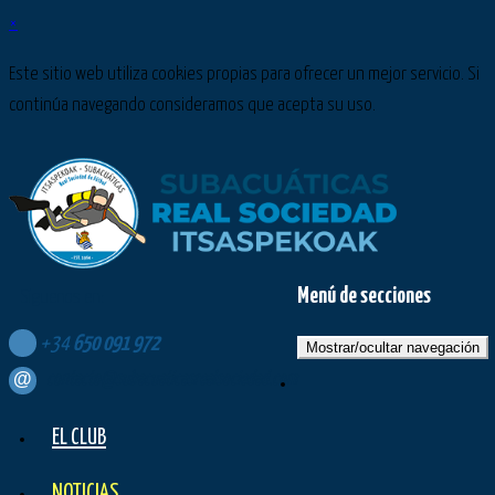
×
Este sitio web utiliza cookies propias para ofrecer un mejor servicio. Si
continúa navegando consideramos que acepta su uso.
Menú de secciones
Síguenos en:
+34
650
091
972
Mostrar/ocultar navegación
contacto@subacuaticasrealsociedad.com
EL CLUB
NOTICIAS