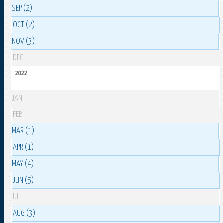
SEP (2)
OCT (2)
NOV (3)
DEC
2022
JAN
FEB
MAR (1)
APR (1)
MAY (4)
JUN (5)
JUL
AUG (3)