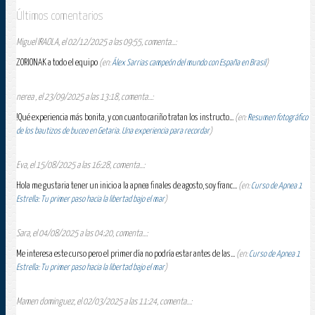
Últimos comentarios
Miguel IRAOLA, el 02/12/2025 a las 09:55, comenta...:
ZORIONAK a todo el equipo
(en:
Álex Sarrias campeón del mundo con España en Brasil
)
nerea , el 23/09/2025 a las 13:18, comenta...:
!Qué experiencia más bonita, y con cuanto cariño tratan los instructo...
(en:
Resumen fotográfico
de los bautizos de buceo en Getaria. Una experiencia para recordar
)
Eva, el 15/08/2025 a las 16:28, comenta...:
Hola me gustaria tener un inicio a la apnea finales de agosto, soy franc...
(en:
Curso de Apnea 1
Estrella: Tu primer paso hacia la libertad bajo el mar
)
Sara, el 04/08/2025 a las 04:20, comenta...:
Me interesa este curso pero el primer día no podría estar antes de las...
(en:
Curso de Apnea 1
Estrella: Tu primer paso hacia la libertad bajo el mar
)
Mamen dominguez, el 02/03/2025 a las 11:24, comenta...: