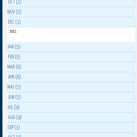
OCT (3)
NOV (5)
DEC (1)
2011
JAN (5)
FEB (5)
MAR (6)
APR (6)
MAY (5)
JUN (5)
JUL (9)
AUG (9)
SEP (3)