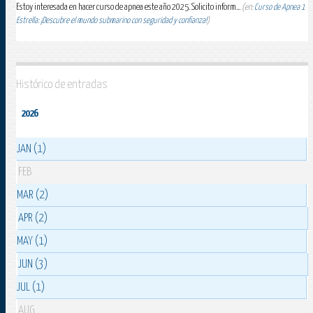
Estoy interesada en hacer curso de apnea este año 2025. Solicito inform...
(en:
Curso de Apnea 1
Estrella: ¡Descubre el mundo submarino con seguridad y confianza!
)
Histórico de entradas
2026
JAN (1)
FEB
MAR (2)
APR (2)
MAY (1)
JUN (3)
JUL (1)
AUG