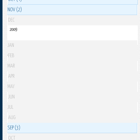
NOV (2)
DEC
2009
JAN
FEB
MAR
APR
MAY
JUN
JUL
AUG
SEP (3)
OCT