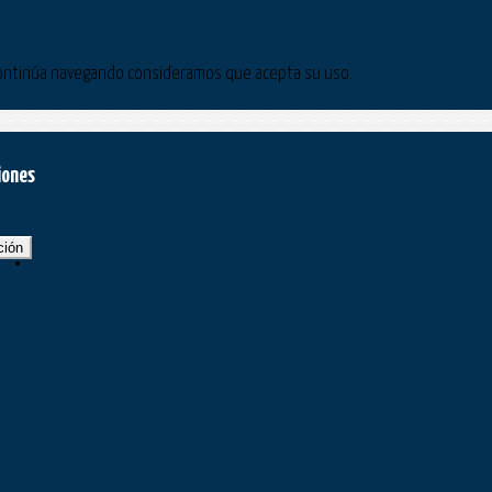
Si continúa navegando consideramos que acepta su uso.
iones
ción