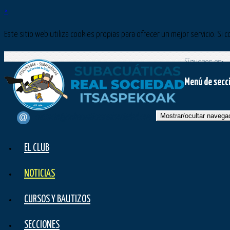
×
Este sitio web utiliza cookies propias para ofrecer un mejor servicio. 
Síguenos en:
Menú de secc
Mostrar/ocultar navega
contacto@subacuaticasrealsociedad.com
EL CLUB
NOTICIAS
CURSOS Y BAUTIZOS
SECCIONES