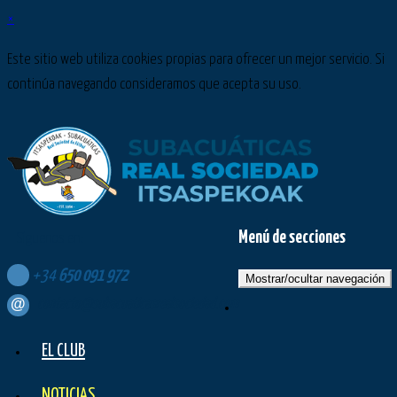
×
Este sitio web utiliza cookies propias para ofrecer un mejor servicio. Si
continúa navegando consideramos que acepta su uso.
Menú de secciones
Síguenos en:
+34
650
091
972
Mostrar/ocultar navegación
contacto@subacuaticasrealsociedad.com
EL CLUB
NOTICIAS