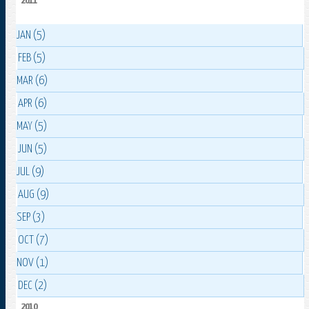
2011
JAN (5)
FEB (5)
MAR (6)
APR (6)
MAY (5)
JUN (5)
JUL (9)
AUG (9)
SEP (3)
OCT (7)
NOV (1)
DEC (2)
2010