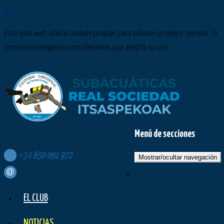
×
Este sitio web utiliza cookies propias para ofrecer un mejor servicio. Si
continúa navegando consideramos que acepta su uso.
Menú de secciones
Síguenos en:
+34
650
091
972
Mostrar/ocultar navegación
contacto@subacuaticasrealsociedad.com
EL CLUB
NOTICIAS