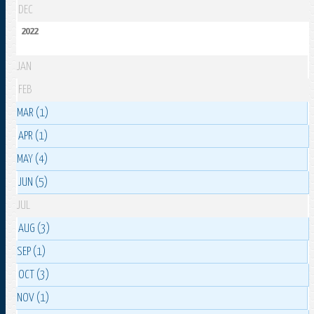
DEC
2022
JAN
FEB
MAR (1)
APR (1)
MAY (4)
JUN (5)
JUL
AUG (3)
SEP (1)
OCT (3)
NOV (1)