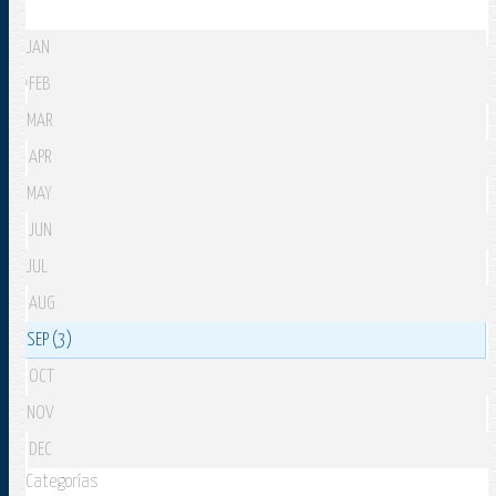
JAN
FEB
MAR
APR
MAY
JUN
JUL
AUG
SEP (3)
OCT
NOV
DEC
Categorías