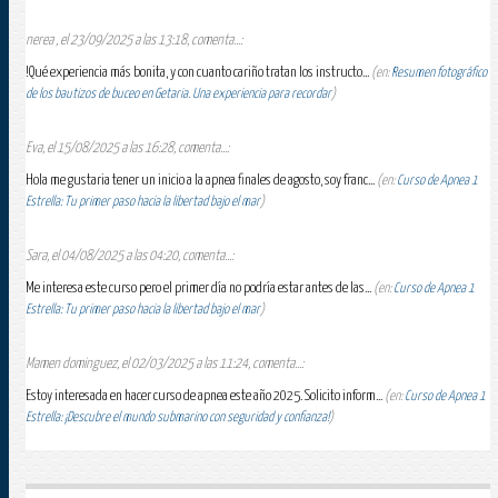
nerea , el 23/09/2025 a las 13:18, comenta...:
!Qué experiencia más bonita, y con cuanto cariño tratan los instructo...
(en:
Resumen fotográfico
de los bautizos de buceo en Getaria. Una experiencia para recordar
)
Eva, el 15/08/2025 a las 16:28, comenta...:
Hola me gustaria tener un inicio a la apnea finales de agosto, soy franc...
(en:
Curso de Apnea 1
Estrella: Tu primer paso hacia la libertad bajo el mar
)
Sara, el 04/08/2025 a las 04:20, comenta...:
Me interesa este curso pero el primer día no podría estar antes de las...
(en:
Curso de Apnea 1
Estrella: Tu primer paso hacia la libertad bajo el mar
)
Mamen dominguez, el 02/03/2025 a las 11:24, comenta...:
Estoy interesada en hacer curso de apnea este año 2025. Solicito inform...
(en:
Curso de Apnea 1
Estrella: ¡Descubre el mundo submarino con seguridad y confianza!
)