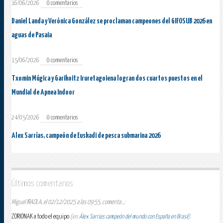
16/06/2026
0 comentarios
Daniel Landa y Verónica González se proclaman campeones del GIFOSUB 2026 en
aguas de Pasaia
15/06/2026
0 comentarios
Txomin Múgica y Garikoitz Iruretagoiena logran dos cuartos puestos en el
Mundial de Apnea Indoor
24/05/2026
0 comentarios
Alex Sarrías, campeón de Euskadi de pesca submarina 2026
Últimos comentarios
Miguel IRAOLA, el 02/12/2025 a las 09:55, comenta...:
ZORIONAK a todo el equipo
(en:
Álex Sarrias campeón del mundo con España en Brasil
)