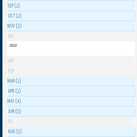
SEP (2)
OCT (2)
NOV (3)
DEC
2022
JAN
FEB
MAR (1)
APR (1)
MAY (4)
JUN (5)
JUL
AUG (3)