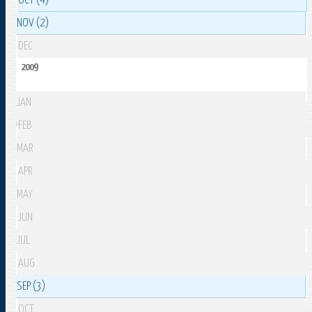
OCT (4)
NOV (2)
DEC
2009
JAN
FEB
MAR
APR
MAY
JUN
JUL
AUG
SEP (3)
OCT