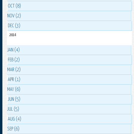
OCT (8)
NOV (2)
DEC (3)
2014
JAN (4)
FEB (2)
MAR (2)
APR (1)
MAY (6)
JUN (5)
JUL (5)
AUG (4)
SEP (6)