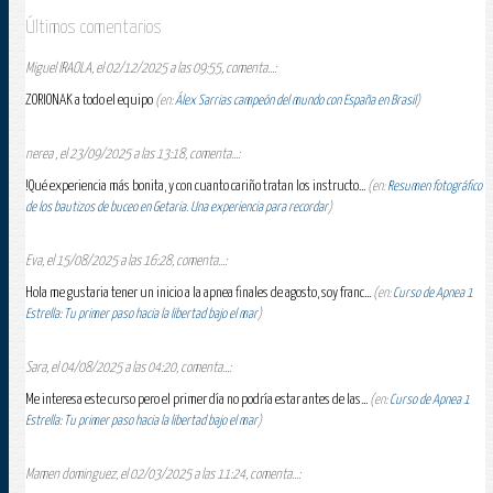
Últimos comentarios
Miguel IRAOLA, el 02/12/2025 a las 09:55, comenta...:
ZORIONAK a todo el equipo
(en:
Álex Sarrias campeón del mundo con España en Brasil
)
nerea , el 23/09/2025 a las 13:18, comenta...:
!Qué experiencia más bonita, y con cuanto cariño tratan los instructo...
(en:
Resumen fotográfico
de los bautizos de buceo en Getaria. Una experiencia para recordar
)
Eva, el 15/08/2025 a las 16:28, comenta...:
Hola me gustaria tener un inicio a la apnea finales de agosto, soy franc...
(en:
Curso de Apnea 1
Estrella: Tu primer paso hacia la libertad bajo el mar
)
Sara, el 04/08/2025 a las 04:20, comenta...:
Me interesa este curso pero el primer día no podría estar antes de las...
(en:
Curso de Apnea 1
Estrella: Tu primer paso hacia la libertad bajo el mar
)
Mamen dominguez, el 02/03/2025 a las 11:24, comenta...: