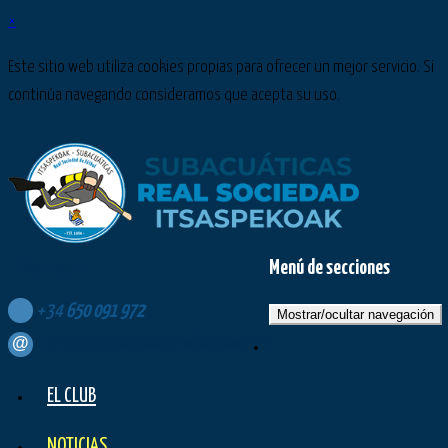
×
Este sitio web utiliza cookies propias para ofrecer un mejor servicio. Si
continúa navegando consideramos que acepta su uso.
Menú de secciones
Síguenos en:
+34
650
091
972
Mostrar/ocultar navegación
contacto@subacuaticasrealsociedad.com
EL CLUB
NOTICIAS