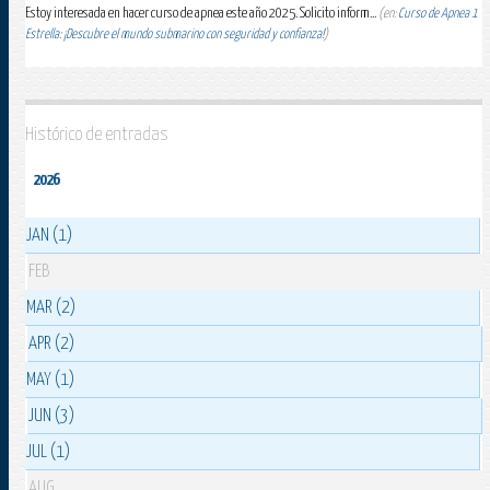
Estoy interesada en hacer curso de apnea este año 2025. Solicito inform...
(en:
Curso de Apnea 1
Estrella: ¡Descubre el mundo submarino con seguridad y confianza!
)
Histórico de entradas
2026
JAN (1)
FEB
MAR (2)
APR (2)
MAY (1)
JUN (3)
JUL (1)
AUG