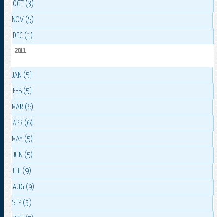
OCT (3)
NOV (5)
DEC (1)
2011
JAN (5)
FEB (5)
MAR (6)
APR (6)
MAY (5)
JUN (5)
JUL (9)
AUG (9)
SEP (3)