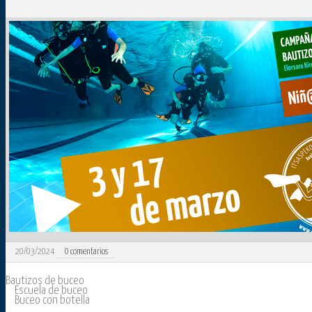
20/03/2024
0
comentarios
Bautizos de buceo
Escuela de buceo
Buceo con botella