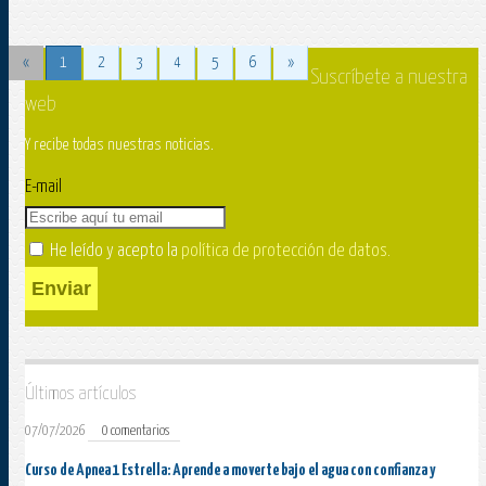
«
1
2
3
4
5
6
»
Suscríbete a nuestra
web
Y recibe todas nuestras noticias.
E-mail
He leído y acepto la
política de protección de datos
.
Enviar
Últimos artículos
07/07/2026
0 comentarios
Curso de Apnea 1 Estrella: Aprende a moverte bajo el agua con confianza y