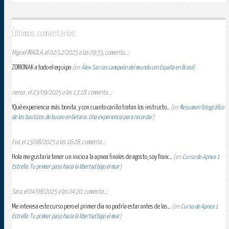
Últimos comentarios
Miguel IRAOLA, el 02/12/2025 a las 09:55, comenta...:
ZORIONAK a todo el equipo
(en:
Álex Sarrias campeón del mundo con España en Brasil
)
nerea , el 23/09/2025 a las 13:18, comenta...:
!Qué experiencia más bonita, y con cuanto cariño tratan los instructo...
(en:
Resumen fotográfico
de los bautizos de buceo en Getaria. Una experiencia para recordar
)
Eva, el 15/08/2025 a las 16:28, comenta...:
Hola me gustaria tener un inicio a la apnea finales de agosto, soy franc...
(en:
Curso de Apnea 1
Estrella: Tu primer paso hacia la libertad bajo el mar
)
Sara, el 04/08/2025 a las 04:20, comenta...:
Me interesa este curso pero el primer día no podría estar antes de las...
(en:
Curso de Apnea 1
Estrella: Tu primer paso hacia la libertad bajo el mar
)