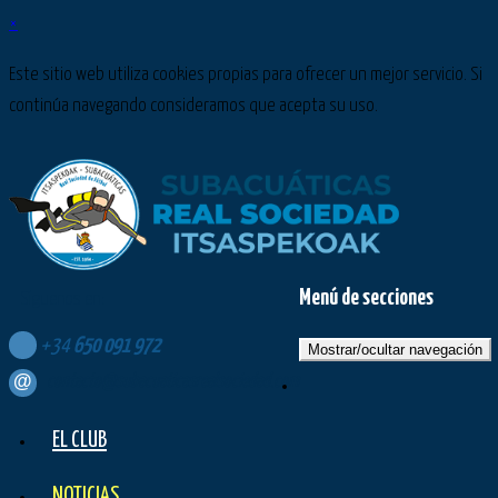
×
Este sitio web utiliza cookies propias para ofrecer un mejor servicio. Si
continúa navegando consideramos que acepta su uso.
Menú de secciones
Síguenos en:
+34
650
091
972
Mostrar/ocultar navegación
contacto@subacuaticasrealsociedad.com
EL CLUB
NOTICIAS