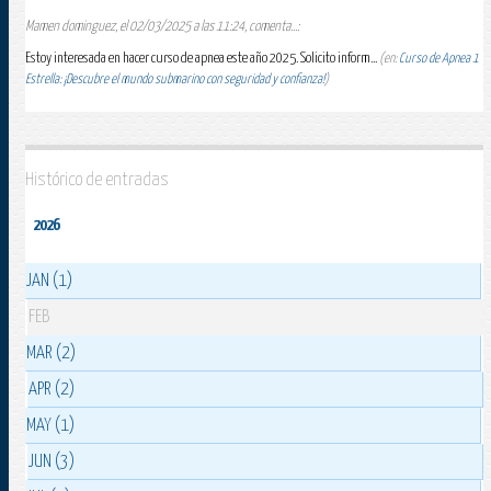
Mamen dominguez, el 02/03/2025 a las 11:24, comenta...:
Estoy interesada en hacer curso de apnea este año 2025. Solicito inform...
(en:
Curso de Apnea 1
Estrella: ¡Descubre el mundo submarino con seguridad y confianza!
)
Histórico de entradas
2026
JAN (1)
FEB
MAR (2)
APR (2)
MAY (1)
JUN (3)