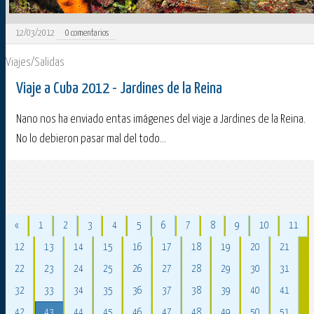
12/03/2012
0
comentarios
Viajes/Salidas
Viaje a Cuba 2012 - Jardines de la Reina
Nano nos ha enviado entas imágenes del viaje a Jardines de la Reina.
No lo debieron pasar mal del todo...
«
1
2
3
4
5
6
7
8
9
10
11
12
13
14
15
16
17
18
19
20
21
22
23
24
25
26
27
28
29
30
31
32
33
34
35
36
37
38
39
40
41
42
43
44
45
46
47
48
49
50
51