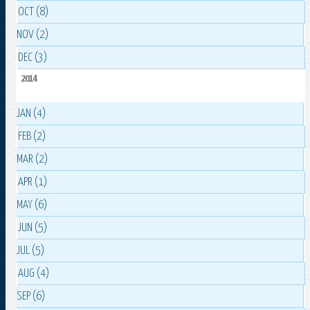
OCT (8)
NOV (2)
DEC (3)
2014
JAN (4)
FEB (2)
MAR (2)
APR (1)
MAY (6)
JUN (5)
JUL (5)
AUG (4)
SEP (6)