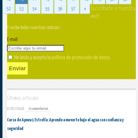
Suscríbete a nuestra
52
53
54
55
56
57
»
web
Y recibe todas nuestras noticias.
E-mail
He leído y acepto la
política de protección de datos
.
Enviar
Últimos artículos
07/07/2026
0 comentarios
Curso de Apnea 1 Estrella: Aprende a moverte bajo el agua con confianza y
seguridad