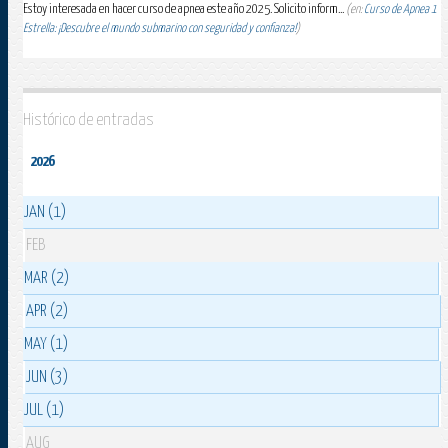
Estoy interesada en hacer curso de apnea este año 2025. Solicito inform...
(en:
Curso de Apnea 1
Estrella: ¡Descubre el mundo submarino con seguridad y confianza!
)
Histórico de entradas
2026
JAN (1)
FEB
MAR (2)
APR (2)
MAY (1)
JUN (3)
JUL (1)
AUG