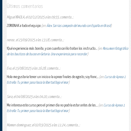
Últimos comentarios
Miguel IRAOLA, el 02/12/2025 a las 09:55, comenta...:
ZORIONAK a todo el equipo
(en:
Álex Sarrias campeón del mundo con España en Brasil
)
nerea , el 23/09/2025 a las 13:18, comenta...:
!Qué experiencia más bonita, y con cuanto cariño tratan los instructo...
(en:
Resumen fotográfico
de los bautizos de buceo en Getaria. Una experiencia para recordar
)
Eva, el 15/08/2025 a las 16:28, comenta...:
Hola me gustaria tener un inicio a la apnea finales de agosto, soy franc...
(en:
Curso de Apnea 1
Estrella: Tu primer paso hacia la libertad bajo el mar
)
Sara, el 04/08/2025 a las 04:20, comenta...:
Me interesa este curso pero el primer día no podría estar antes de las...
(en:
Curso de Apnea 1
Estrella: Tu primer paso hacia la libertad bajo el mar
)
Mamen dominguez, el 02/03/2025 a las 11:24, comenta...: