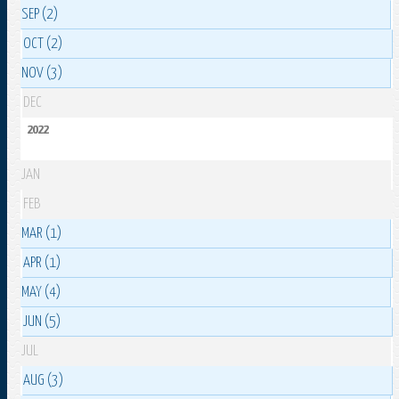
SEP (2)
OCT (2)
NOV (3)
DEC
2022
JAN
FEB
MAR (1)
APR (1)
MAY (4)
JUN (5)
JUL
AUG (3)