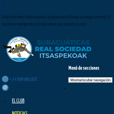
×
Este sitio web utiliza cookies propias para ofrecer un mejor servicio. Si
continúa navegando consideramos que acepta su uso.
Menú de secciones
Síguenos en:
+34
650
091
972
Mostrar/ocultar navegación
contacto@subacuaticasrealsociedad.com
EL CLUB
NOTICIAS