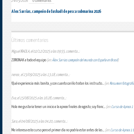
24/05/2026
0 comentarios
Alex Sarrías, campeón de Euskadi de pesca submarina 2026
Últimos comentarios
Miguel IRAOLA, el 02/12/2025 a las 09:55, comenta...:
ZORIONAK a todo el equipo
(en:
Álex Sarrias campeón del mundo con España en Brasil
)
nerea , el 23/09/2025 a las 13:18, comenta...:
!Qué experiencia más bonita, y con cuanto cariño tratan los instructo...
(en:
Resumen fotográfico
Eva, el 15/08/2025 a las 16:28, comenta...:
Hola me gustaria tener un inicio a la apnea finales de agosto, soy franc...
(en:
Curso de Apnea 1 E
Sara, el 04/08/2025 a las 04:20, comenta...:
Me interesa este curso pero el primer día no podría estar antes de las...
(en:
Curso de Apnea 1 Es