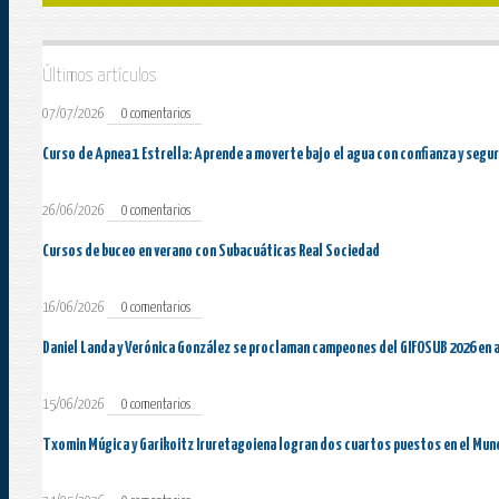
Últimos artículos
07/07/2026
0 comentarios
Curso de Apnea 1 Estrella: Aprende a moverte bajo el agua con confianza y segu
26/06/2026
0 comentarios
Cursos de buceo en verano con Subacuáticas Real Sociedad
16/06/2026
0 comentarios
Daniel Landa y Verónica González se proclaman campeones del GIFOSUB 2026 en 
15/06/2026
0 comentarios
Txomin Múgica y Garikoitz Iruretagoiena logran dos cuartos puestos en el Mun