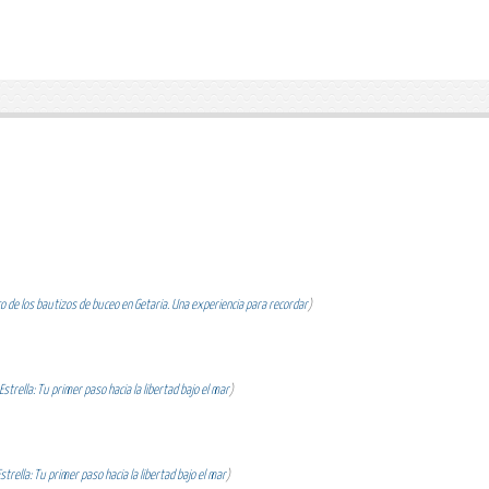
 de los bautizos de buceo en Getaria. Una experiencia para recordar
)
strella: Tu primer paso hacia la libertad bajo el mar
)
trella: Tu primer paso hacia la libertad bajo el mar
)