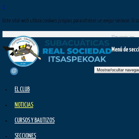
×
Este sitio web utiliza cookies propias para ofrecer un mejor servicio. 
Síguenos en:
Menú de secc
Mostrar/ocultar navega
contacto@subacuaticasrealsociedad.com
EL CLUB
NOTICIAS
CURSOS Y BAUTIZOS
SECCIONES