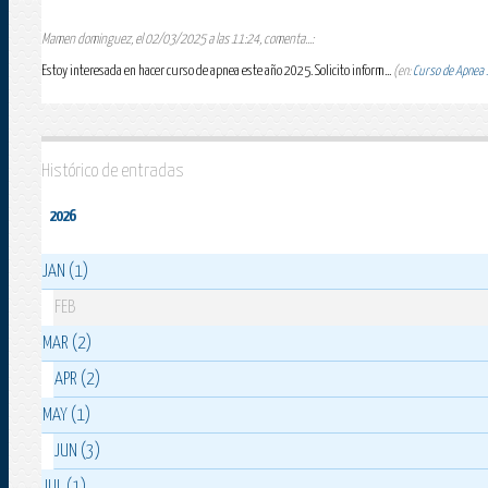
Mamen dominguez, el 02/03/2025 a las 11:24, comenta...:
Estoy interesada en hacer curso de apnea este año 2025. Solicito inform...
(en:
Curso de Apnea 1
Histórico de entradas
2026
JAN (1)
FEB
MAR (2)
APR (2)
MAY (1)
JUN (3)
JUL (1)