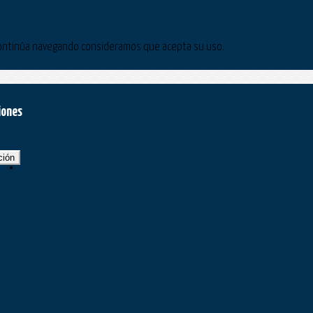
Si continúa navegando consideramos que acepta su uso.
iones
ción