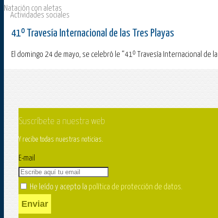
Natación con aletas
Actividades sociales
41º Travesía Internacional de las Tres Playas
El domingo 24 de mayo, se celebró le “41º Travesía Internacional de la
Suscríbete a nuestra web
Y recibe todas nuestras noticias.
E-mail
He leído y acepto la
política de protección de datos
.
Enviar