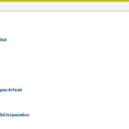
ridad
aguas de Pasaia
dial de Apnea Indoor