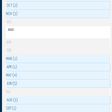
OCT (2)
NOV (3)
DEC
2022
JAN
FEB
MAR (1)
APR (1)
MAY (4)
JUN (5)
JUL
AUG (3)
SEP (1)