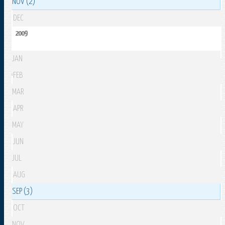
NOV (2)
DEC
2009
JAN
FEB
MAR
APR
MAY
JUN
JUL
AUG
SEP (3)
OCT
NOV