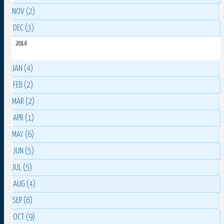
NOV (2)
DEC (3)
2014
JAN (4)
FEB (2)
MAR (2)
APR (1)
MAY (6)
JUN (5)
JUL (5)
AUG (4)
SEP (6)
OCT (9)