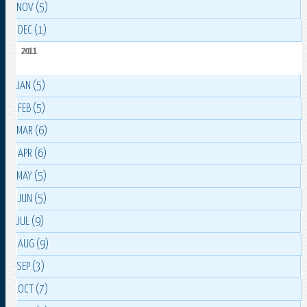
NOV (5)
DEC (1)
2011
JAN (5)
FEB (5)
MAR (6)
APR (6)
MAY (5)
JUN (5)
JUL (9)
AUG (9)
SEP (3)
OCT (7)