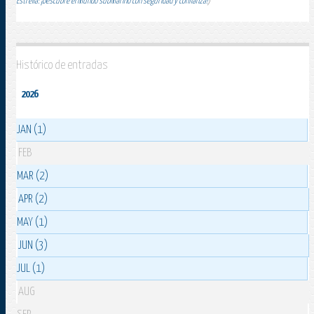
Estrella: ¡Descubre el mundo submarino con seguridad y confianza!
)
Histórico de entradas
2026
JAN (1)
FEB
MAR (2)
APR (2)
MAY (1)
JUN (3)
JUL (1)
AUG