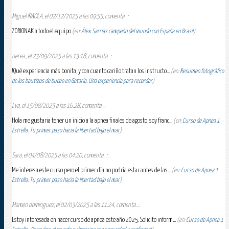
Miguel IRAOLA, el 02/12/2025 a las 09:55, comenta...:
ZORIONAK a todo el equipo
(en:
Álex Sarrias campeón del mundo con España en Brasil
)
nerea , el 23/09/2025 a las 13:18, comenta...:
!Qué experiencia más bonita, y con cuanto cariño tratan los instructo...
(en:
Resumen fotográfico
de los bautizos de buceo en Getaria. Una experiencia para recordar
)
Eva, el 15/08/2025 a las 16:28, comenta...:
Hola me gustaria tener un inicio a la apnea finales de agosto, soy franc...
(en:
Curso de Apnea 1
Estrella: Tu primer paso hacia la libertad bajo el mar
)
Sara, el 04/08/2025 a las 04:20, comenta...:
Me interesa este curso pero el primer día no podría estar antes de las...
(en:
Curso de Apnea 1
Estrella: Tu primer paso hacia la libertad bajo el mar
)
Mamen dominguez, el 02/03/2025 a las 11:24, comenta...:
Estoy interesada en hacer curso de apnea este año 2025. Solicito inform...
(en:
Curso de Apnea 1