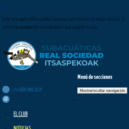
×
Este sitio web utiliza cookies propias para ofrecer un mejor servicio. Si
continúa navegando consideramos que acepta su uso.
Menú de secciones
Síguenos en:
+34
650
091
972
Mostrar/ocultar navegación
contacto@subacuaticasrealsociedad.com
EL CLUB
NOTICIAS