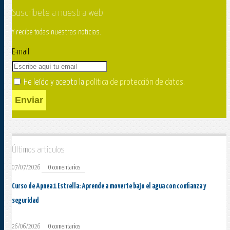
Suscríbete a nuestra web
Y recibe todas nuestras noticias.
E-mail
He leído y acepto la
política de protección de datos
.
Enviar
Últimos artículos
07/07/2026
0 comentarios
Curso de Apnea 1 Estrella: Aprende a moverte bajo el agua con confianza y
seguridad
26/06/2026
0 comentarios