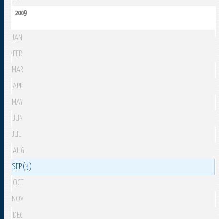
2009
JAN
FEB
MAR
APR
MAY
JUN
JUL
AUG
SEP (3)
OCT
NOV
DEC