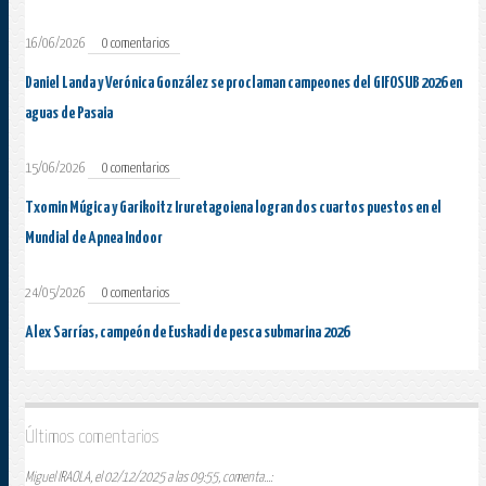
16/06/2026
0 comentarios
Daniel Landa y Verónica González se proclaman campeones del GIFOSUB 2026 en
aguas de Pasaia
15/06/2026
0 comentarios
Txomin Múgica y Garikoitz Iruretagoiena logran dos cuartos puestos en el
Mundial de Apnea Indoor
24/05/2026
0 comentarios
Alex Sarrías, campeón de Euskadi de pesca submarina 2026
Últimos comentarios
Miguel IRAOLA, el 02/12/2025 a las 09:55, comenta...: