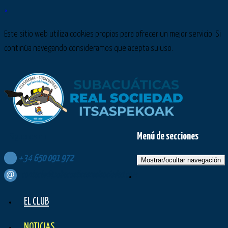
×
Este sitio web utiliza cookies propias para ofrecer un mejor servicio. Si
continúa navegando consideramos que acepta su uso.
Menú de secciones
Síguenos en:
+34
650
091
972
Mostrar/ocultar navegación
contacto@subacuaticasrealsociedad.com
EL CLUB
NOTICIAS