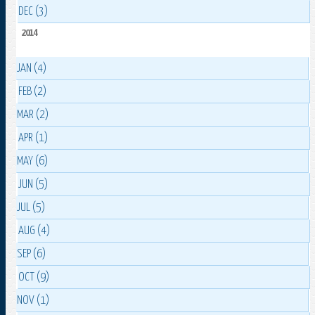
DEC (3)
2014
JAN (4)
FEB (2)
MAR (2)
APR (1)
MAY (6)
JUN (5)
JUL (5)
AUG (4)
SEP (6)
OCT (9)
NOV (1)