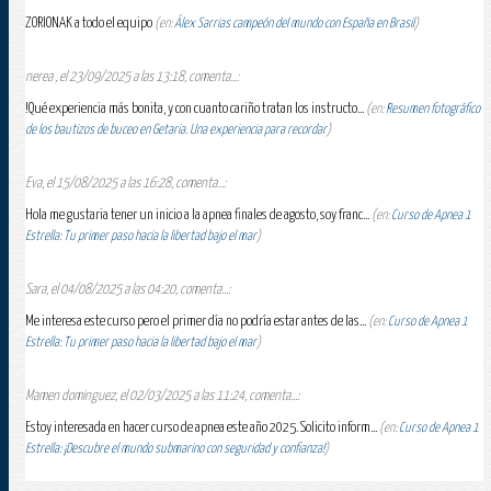
ZORIONAK a todo el equipo
(en:
Álex Sarrias campeón del mundo con España en Brasil
)
nerea , el 23/09/2025 a las 13:18, comenta...:
!Qué experiencia más bonita, y con cuanto cariño tratan los instructo...
(en:
Resumen fotográfico
de los bautizos de buceo en Getaria. Una experiencia para recordar
)
Eva, el 15/08/2025 a las 16:28, comenta...:
Hola me gustaria tener un inicio a la apnea finales de agosto, soy franc...
(en:
Curso de Apnea 1
Estrella: Tu primer paso hacia la libertad bajo el mar
)
Sara, el 04/08/2025 a las 04:20, comenta...:
Me interesa este curso pero el primer día no podría estar antes de las...
(en:
Curso de Apnea 1
Estrella: Tu primer paso hacia la libertad bajo el mar
)
Mamen dominguez, el 02/03/2025 a las 11:24, comenta...:
Estoy interesada en hacer curso de apnea este año 2025. Solicito inform...
(en:
Curso de Apnea 1
Estrella: ¡Descubre el mundo submarino con seguridad y confianza!
)