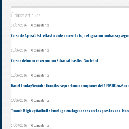
Últimos artículos
07/07/2026
0 comentarios
Curso de Apnea 1 Estrella: Aprende a moverte bajo el agua con confianza y segu
26/06/2026
0 comentarios
Cursos de buceo en verano con Subacuáticas Real Sociedad
16/06/2026
0 comentarios
Daniel Landa y Verónica González se proclaman campeones del GIFOSUB 2026 en 
15/06/2026
0 comentarios
Txomin Múgica y Garikoitz Iruretagoiena logran dos cuartos puestos en el Mun
24/05/2026
0 comentarios