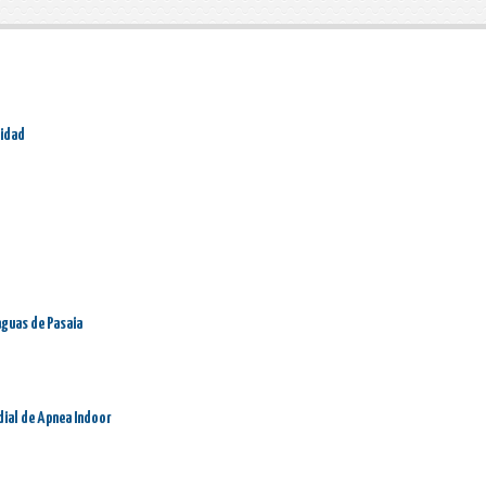
ridad
aguas de Pasaia
dial de Apnea Indoor