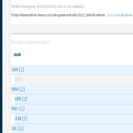
Mamen dominguez, el 02/03/2025 a las 11:24, comenta...:
Estoy interesada en hacer curso de apnea este año 2025. Solicito inform...
(en:
Curso de Apnea 1
Histórico de entradas
2026
JAN (1)
FEB
MAR (2)
APR (2)
MAY (1)
JUN (3)
JUL (1)