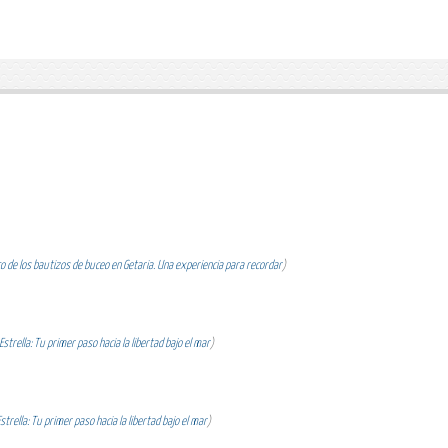
 de los bautizos de buceo en Getaria. Una experiencia para recordar
)
strella: Tu primer paso hacia la libertad bajo el mar
)
trella: Tu primer paso hacia la libertad bajo el mar
)