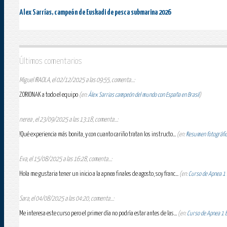
Alex Sarrías, campeón de Euskadi de pesca submarina 2026
Últimos comentarios
Miguel IRAOLA, el 02/12/2025 a las 09:55, comenta...:
ZORIONAK a todo el equipo
(en:
Álex Sarrias campeón del mundo con España en Brasil
)
nerea , el 23/09/2025 a las 13:18, comenta...:
!Qué experiencia más bonita, y con cuanto cariño tratan los instructo...
(en:
Resumen fotográfico
Eva, el 15/08/2025 a las 16:28, comenta...:
Hola me gustaria tener un inicio a la apnea finales de agosto, soy franc...
(en:
Curso de Apnea 1 E
Sara, el 04/08/2025 a las 04:20, comenta...:
Me interesa este curso pero el primer día no podría estar antes de las...
(en:
Curso de Apnea 1 Es