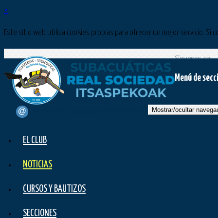
×
Este sitio web utiliza cookies propias para ofrecer un mejor servicio. 
Síguenos en:
Menú de secc
Mostrar/ocultar navega
contacto@subacuaticasrealsociedad.com
EL CLUB
NOTICIAS
CURSOS Y BAUTIZOS
SECCIONES