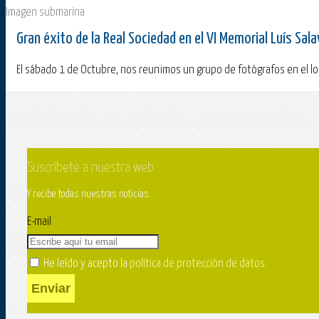
Imagen submarina
Gran éxito de la Real Sociedad en el VI Memorial Luís Sal
El sábado 1 de Octubre, nos reunimos un grupo de fotógrafos en el loca
Suscríbete a nuestra web
Y recibe todas nuestras noticias.
E-mail
He leído y acepto la
política de protección de datos
.
Enviar