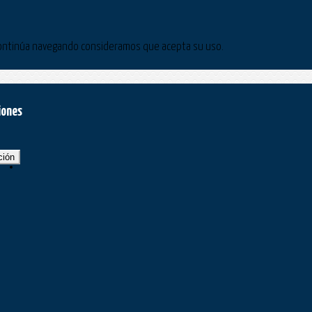
Si continúa navegando consideramos que acepta su uso.
iones
ción