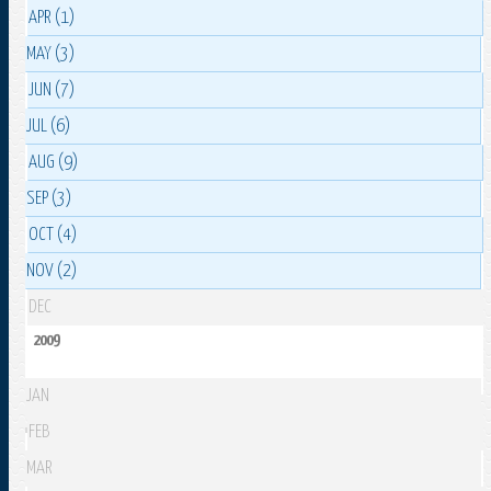
APR (1)
MAY (3)
JUN (7)
JUL (6)
AUG (9)
SEP (3)
OCT (4)
NOV (2)
DEC
2009
JAN
FEB
MAR