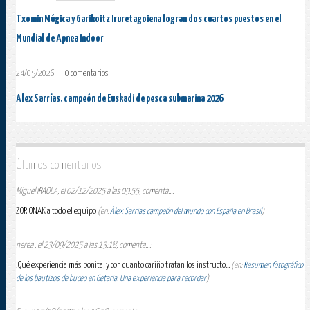
Txomin Múgica y Garikoitz Iruretagoiena logran dos cuartos puestos en el
Mundial de Apnea Indoor
24/05/2026
0 comentarios
Alex Sarrías, campeón de Euskadi de pesca submarina 2026
Últimos comentarios
Miguel IRAOLA, el 02/12/2025 a las 09:55, comenta...:
ZORIONAK a todo el equipo
(en:
Álex Sarrias campeón del mundo con España en Brasil
)
nerea , el 23/09/2025 a las 13:18, comenta...:
!Qué experiencia más bonita, y con cuanto cariño tratan los instructo...
(en:
Resumen fotográfico
de los bautizos de buceo en Getaria. Una experiencia para recordar
)