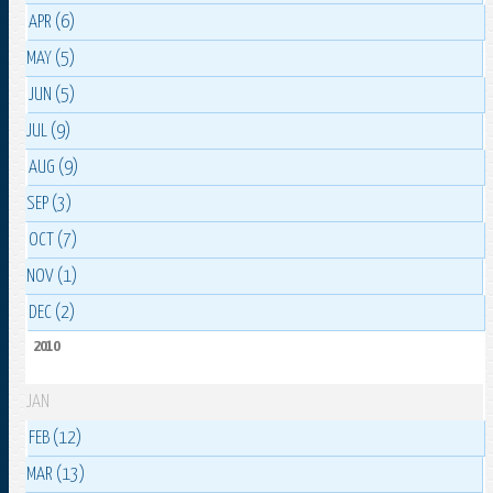
APR (6)
MAY (5)
JUN (5)
JUL (9)
AUG (9)
SEP (3)
OCT (7)
NOV (1)
DEC (2)
2010
JAN
FEB (12)
MAR (13)