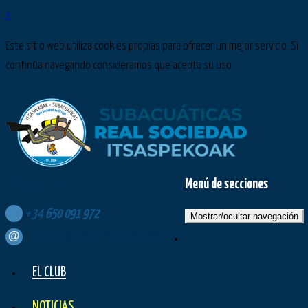
×
Este sitio web utiliza cookies propias para ofrecer un mejor servicio. Si
continúa navegando consideramos que acepta su uso.
Menú de secciones
Síguenos en:
+34
650
091
972
Mostrar/ocultar navegación
contacto@subacuaticasrealsociedad.com
EL CLUB
NOTICIAS