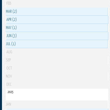
FEB
MAR (2)
APR (2)
MAY (1)
JUN (3)
JUL (1)
AUG
SEP
OCT
NOV
DEC
2025
JAN