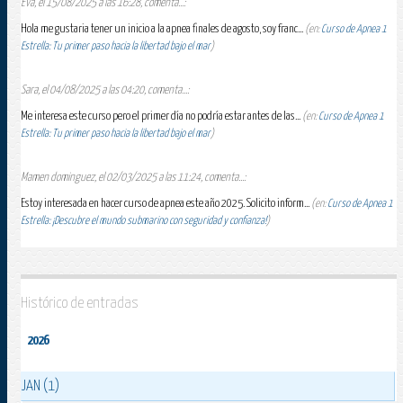
Eva, el 15/08/2025 a las 16:28, comenta...:
Hola me gustaria tener un inicio a la apnea finales de agosto, soy franc...
(en:
Curso de Apnea 1
Estrella: Tu primer paso hacia la libertad bajo el mar
)
Sara, el 04/08/2025 a las 04:20, comenta...:
Me interesa este curso pero el primer día no podría estar antes de las...
(en:
Curso de Apnea 1
Estrella: Tu primer paso hacia la libertad bajo el mar
)
Mamen dominguez, el 02/03/2025 a las 11:24, comenta...:
Estoy interesada en hacer curso de apnea este año 2025. Solicito inform...
(en:
Curso de Apnea 1
Estrella: ¡Descubre el mundo submarino con seguridad y confianza!
)
Histórico de entradas
2026
JAN (1)