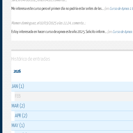
Sara, el 04/08/2025 a las 04:20, comenta...:
Me interesa este curso pero el primer día no podría estar antes de las...
(en:
Curso de Apnea 1 Es
Mamen dominguez, el 02/03/2025 a las 11:24, comenta...:
Estoy interesada en hacer curso de apnea este año 2025. Solicito inform...
(en:
Curso de Apnea 1
Histórico de entradas
2026
JAN (1)
FEB
MAR (2)
APR (2)
MAY (1)