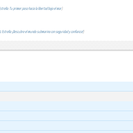
trella: Tu primer paso hacia la libertad bajo el mar
)
 Estrella: ¡Descubre el mundo submarino con seguridad y confianza!
)