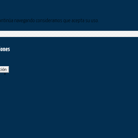
Si continúa navegando consideramos que acepta su uso.
iones
ción