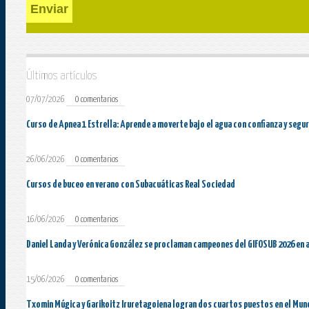
Enviar
Últimos artículos
07/07/2026
0 comentarios
Curso de Apnea 1 Estrella: Aprende a moverte bajo el agua con confianza y segu
26/06/2026
0 comentarios
Cursos de buceo en verano con Subacuáticas Real Sociedad
16/06/2026
0 comentarios
Daniel Landa y Verónica González se proclaman campeones del GIFOSUB 2026 en 
15/06/2026
0 comentarios
Txomin Múgica y Garikoitz Iruretagoiena logran dos cuartos puestos en el Mun