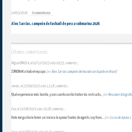
24/05/2026
0 comentarios
Alex Sarrías, campeón de Euskadi de pesca submarina 2026
Últimos comentarios
Miguel IRAOLA, el 02/12/2025 a las 09:55, comenta...:
ZORIONAK a todo el equipo
(en:
Álex Sarrias campeón del mundo con España en Brasil
)
nerea , el 23/09/2025 a las 13:18, comenta...:
!Qué experiencia más bonita, y con cuanto cariño tratan los instructo...
(en:
Resumen fotográfico
Eva, el 15/08/2025 a las 16:28, comenta...:
Hola me gustaria tener un inicio a la apnea finales de agosto, soy franc...
(en:
Curso de Apnea 1 E