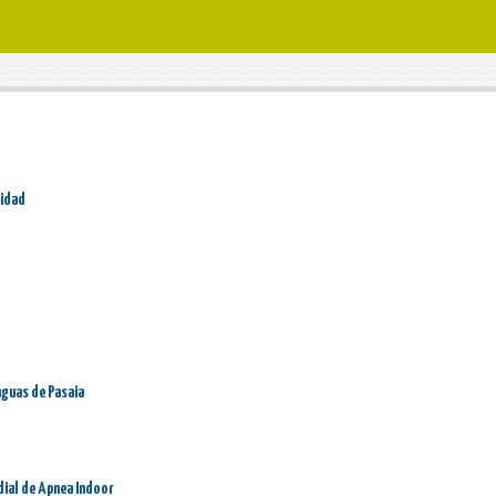
ridad
aguas de Pasaia
dial de Apnea Indoor