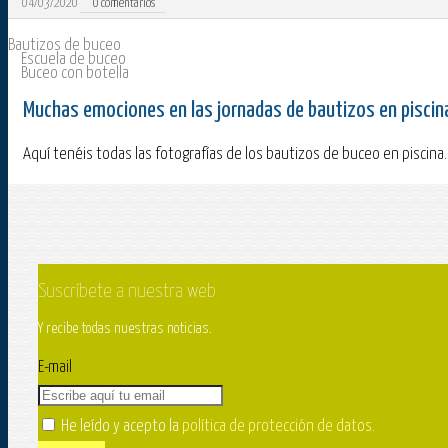
04/03/2020
0
comentarios
Bautizos de buceo
Escuela de buceo
Buceo con botella
Muchas emociones en las jornadas de bautizos en pisci
Aquí tenéis todas las fotografías de los bautizos de buceo en piscina.
Suscríbete a nuestra web
Y recibe todas nuestras noticias.
E-mail
He leído y acepto la
política de protección de datos
.