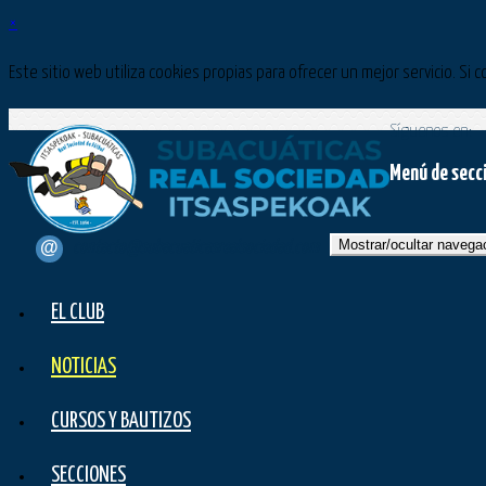
×
Este sitio web utiliza cookies propias para ofrecer un mejor servicio. 
Síguenos en:
Menú de secc
Mostrar/ocultar navega
contacto@subacuaticasrealsociedad.com
EL CLUB
NOTICIAS
CURSOS Y BAUTIZOS
SECCIONES