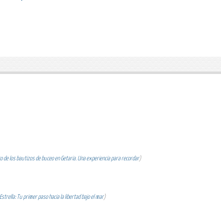
 de los bautizos de buceo en Getaria. Una experiencia para recordar
)
strella: Tu primer paso hacia la libertad bajo el mar
)