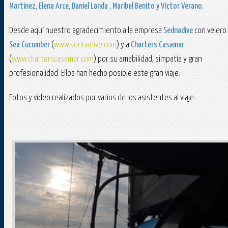
Martínez, Elena Arce, Daniel Landa , Maribel Benito y Víctor Verano.
Desde aquí nuestro agradecimiento a la empresa
Sednadive
con velero
Sea Cucumber
(
www.sednadive.com
) y a
Charters Casamar
(
www.charterscasamar.com
) por su amabilidad, simpatía y gran
profesionalidad. Ellos han hecho posible este gran viaje.
Fotos y vídeo realizados por varios de los asistentes al viaje.