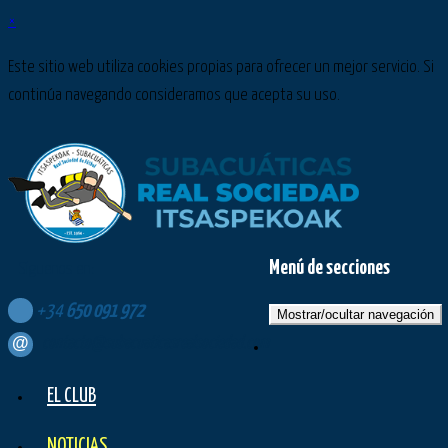
×
Este sitio web utiliza cookies propias para ofrecer un mejor servicio. Si
continúa navegando consideramos que acepta su uso.
Menú de secciones
Síguenos en:
+34
650
091
972
Mostrar/ocultar navegación
contacto@subacuaticasrealsociedad.com
EL CLUB
NOTICIAS