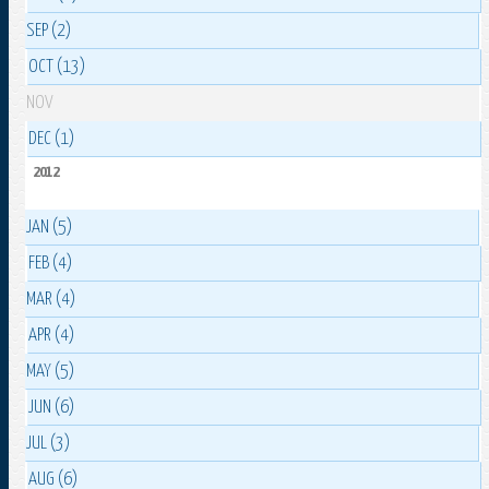
SEP (2)
OCT (13)
NOV
DEC (1)
2012
JAN (5)
FEB (4)
MAR (4)
APR (4)
MAY (5)
JUN (6)
JUL (3)
AUG (6)