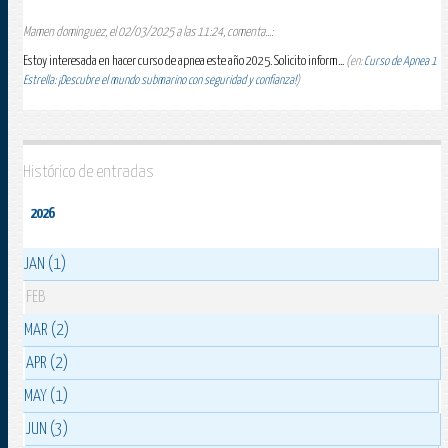
Mamen dominguez, el 02/03/2025 a las 11:24, comenta...:
Estoy interesada en hacer curso de apnea este año 2025. Solicito inform...
(en:
Curso de Apnea 1
Estrella: ¡Descubre el mundo submarino con seguridad y confianza!
)
Histórico de entradas
2026
JAN (1)
FEB
MAR (2)
APR (2)
MAY (1)
JUN (3)