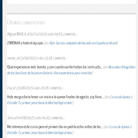
Últimos comentarios
Miguel IRAOLA, el 02/12/2025 a las 09:55, comenta...:
ZORIONAK a todo el equipo
(en:
Álex Sarrias campeón del mundo con España en Brasil
)
nerea , el 23/09/2025 a las 13:18, comenta...:
!Qué experiencia más bonita, y con cuanto cariño tratan los instructo...
(en:
Resumen fotográfico
de los bautizos de buceo en Getaria. Una experiencia para recordar
)
Eva, el 15/08/2025 a las 16:28, comenta...:
Hola me gustaria tener un inicio a la apnea finales de agosto, soy franc...
(en:
Curso de Apnea 1
Estrella: Tu primer paso hacia la libertad bajo el mar
)
Sara, el 04/08/2025 a las 04:20, comenta...:
Me interesa este curso pero el primer día no podría estar antes de las...
(en:
Curso de Apnea 1
Estrella: Tu primer paso hacia la libertad bajo el mar
)