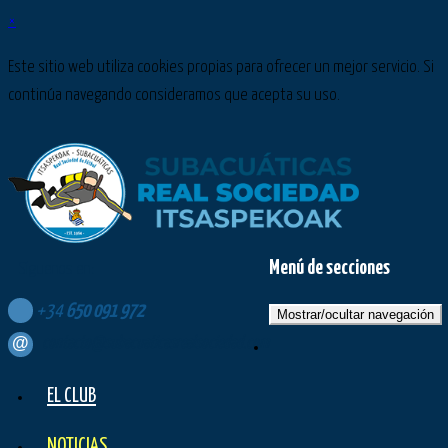
×
Este sitio web utiliza cookies propias para ofrecer un mejor servicio. Si
continúa navegando consideramos que acepta su uso.
Menú de secciones
Síguenos en:
+34
650
091
972
Mostrar/ocultar navegación
contacto@subacuaticasrealsociedad.com
EL CLUB
NOTICIAS