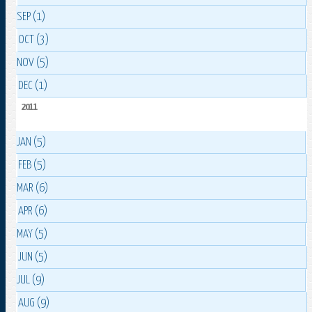
SEP (1)
OCT (3)
NOV (5)
DEC (1)
2011
JAN (5)
FEB (5)
MAR (6)
APR (6)
MAY (5)
JUN (5)
JUL (9)
AUG (9)