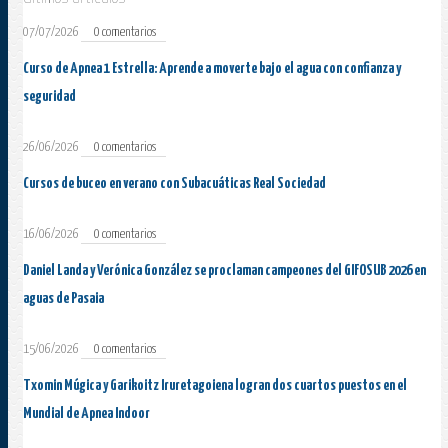
07/07/2026
0 comentarios
Curso de Apnea 1 Estrella: Aprende a moverte bajo el agua con confianza y
seguridad
26/06/2026
0 comentarios
Cursos de buceo en verano con Subacuáticas Real Sociedad
16/06/2026
0 comentarios
Daniel Landa y Verónica González se proclaman campeones del GIFOSUB 2026 en
aguas de Pasaia
15/06/2026
0 comentarios
Txomin Múgica y Garikoitz Iruretagoiena logran dos cuartos puestos en el
Mundial de Apnea Indoor