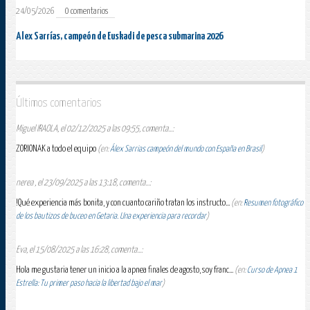
24/05/2026
0 comentarios
Alex Sarrías, campeón de Euskadi de pesca submarina 2026
Últimos comentarios
Miguel IRAOLA, el 02/12/2025 a las 09:55, comenta...:
ZORIONAK a todo el equipo
(en:
Álex Sarrias campeón del mundo con España en Brasil
)
nerea , el 23/09/2025 a las 13:18, comenta...:
!Qué experiencia más bonita, y con cuanto cariño tratan los instructo...
(en:
Resumen fotográfico
de los bautizos de buceo en Getaria. Una experiencia para recordar
)
Eva, el 15/08/2025 a las 16:28, comenta...:
Hola me gustaria tener un inicio a la apnea finales de agosto, soy franc...
(en:
Curso de Apnea 1
Estrella: Tu primer paso hacia la libertad bajo el mar
)