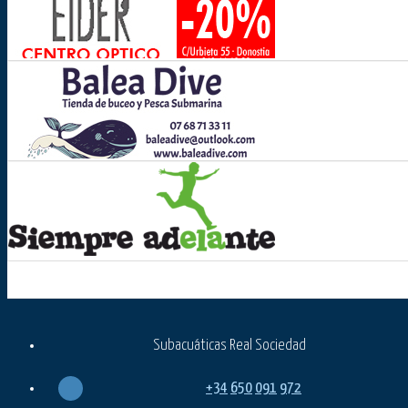
Subacuáticas Real Sociedad
+34
650
091
972