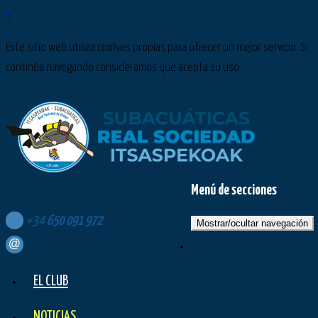
×
Este sitio web utiliza cookies propias para ofrecer un mejor servicio. Si
continúa navegando consideramos que acepta su uso.
Menú de secciones
Síguenos en:
+34
650
091
972
Mostrar/ocultar navegación
contacto@subacuaticasrealsociedad.com
EL CLUB
NOTICIAS