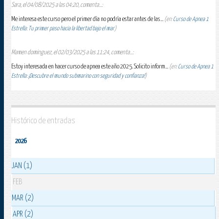
Sara, el 04/08/2025 a las 04:20, comenta...:
Me interesa este curso pero el primer día no podría estar antes de las...
(en:
Curso de Apnea 1
Estrella: Tu primer paso hacia la libertad bajo el mar
)
Mamen dominguez, el 02/03/2025 a las 11:24, comenta...:
Estoy interesada en hacer curso de apnea este año 2025. Solicito inform...
(en:
Curso de Apnea 1
Estrella: ¡Descubre el mundo submarino con seguridad y confianza!
)
Histórico de entradas
2026
JAN (1)
FEB
MAR (2)
APR (2)