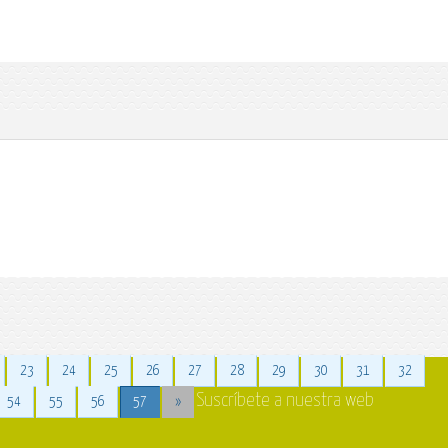
23
24
25
26
27
28
29
30
31
32
Suscríbete a nuestra web
54
55
56
57
»