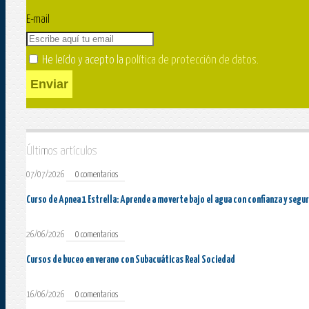
E-mail
He leído y acepto la
política de protección de datos
.
Enviar
Últimos artículos
07/07/2026
0 comentarios
Curso de Apnea 1 Estrella: Aprende a moverte bajo el agua con confianza y segu
26/06/2026
0 comentarios
Cursos de buceo en verano con Subacuáticas Real Sociedad
16/06/2026
0 comentarios