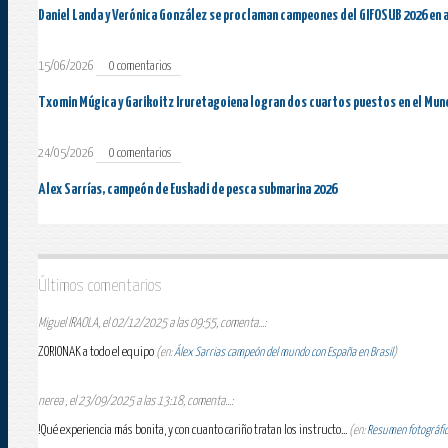
Daniel Landa y Verónica González se proclaman campeones del GIFOSUB 2026 en 
15/06/2026
0 comentarios
Txomin Múgica y Garikoitz Iruretagoiena logran dos cuartos puestos en el Mun
24/05/2026
0 comentarios
Alex Sarrías, campeón de Euskadi de pesca submarina 2026
Últimos comentarios
Miguel IRAOLA, el 02/12/2025 a las 09:55, comenta...:
ZORIONAK a todo el equipo
(en:
Álex Sarrias campeón del mundo con España en Brasil
)
nerea , el 23/09/2025 a las 13:18, comenta...:
!Qué experiencia más bonita, y con cuanto cariño tratan los instructo...
(en:
Resumen fotográfico