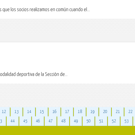
as que los socios realizamos en común cuando el...
odalidad deportiva de la Sección de...
12
13
14
15
16
17
18
19
20
21
22
3
44
45
46
47
48
49
50
51
52
53