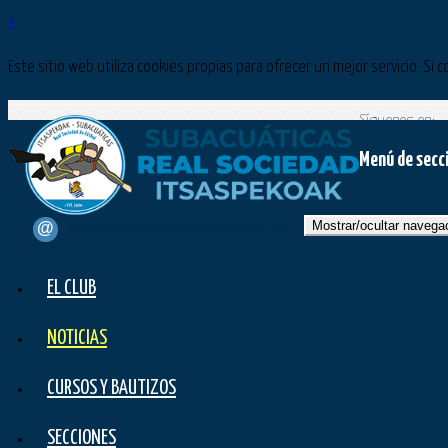
×
Este sitio web utiliza cookies propias para ofrecer un mejor servicio. 
Síguenos en:
Menú de secc
Mostrar/ocultar navega
contacto@subacuaticasrealsociedad.com
EL CLUB
NOTICIAS
CURSOS Y BAUTIZOS
SECCIONES