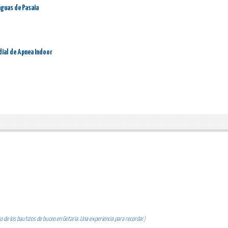
aguas de Pasaia
dial de Apnea Indoor
 de los bautizos de buceo en Getaria. Una experiencia para recordar
)