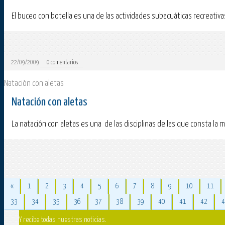
El buceo con botella es una de las actividades subacuáticas recreativ
22/09/2009
0
comentarios
Natación con aletas
Natación con aletas
La natación con aletas es una de las disciplinas de las que consta la m
«
1
2
3
4
5
6
7
8
9
10
11
33
34
35
36
37
38
39
40
41
42
4
Y recibe todas nuestras noticias.