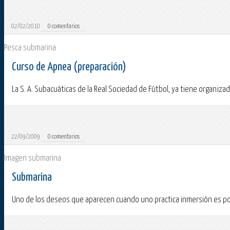
02/02/2010
0
comentarios
Pesca submarina
Curso de Apnea (preparación)
La S. A. Subacuáticas de la Real Sociedad de Fútbol, ya tiene organizado
22/09/2009
0
comentarios
Imagen submarina
Submarina
Uno de los deseos que aparecen cuando uno practica inmersión es pode