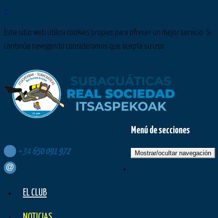
×
Este sitio web utiliza cookies propias para ofrecer un mejor servicio. Si
continúa navegando consideramos que acepta su uso.
Menú de secciones
Síguenos en:
+34
650
091
972
Mostrar/ocultar navegación
contacto@subacuaticasrealsociedad.com
EL CLUB
NOTICIAS