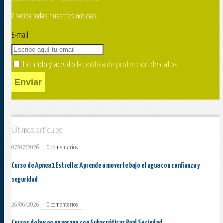
Y recibe todas nuestras noticias.
E-mail
He leído y acepto la
política de protección de datos
.
Enviar
Últimos artículos
07/07/2026
0 comentarios
Curso de Apnea 1 Estrella: Aprende a moverte bajo el agua con confianza y
seguridad
26/06/2026
0 comentarios
Cursos de buceo en verano con Subacuáticas Real Sociedad