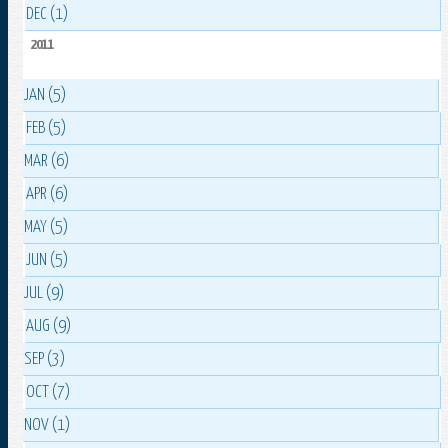
DEC (1)
2011
JAN (5)
FEB (5)
MAR (6)
APR (6)
MAY (5)
JUN (5)
JUL (9)
AUG (9)
SEP (3)
OCT (7)
NOV (1)