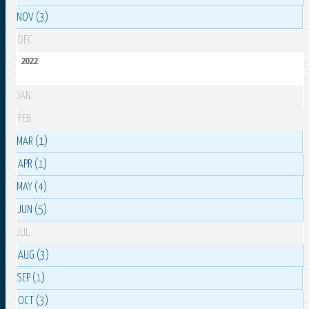
NOV (3)
DEC
2022
JAN
FEB
MAR (1)
APR (1)
MAY (4)
JUN (5)
JUL
AUG (3)
SEP (1)
OCT (3)