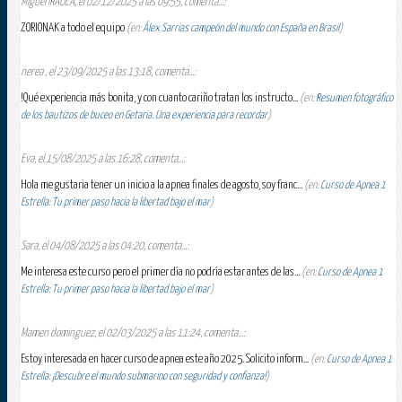
Miguel IRAOLA, el 02/12/2025 a las 09:55, comenta...:
ZORIONAK a todo el equipo
(en:
Álex Sarrias campeón del mundo con España en Brasil
)
nerea , el 23/09/2025 a las 13:18, comenta...:
!Qué experiencia más bonita, y con cuanto cariño tratan los instructo...
(en:
Resumen fotográfico
de los bautizos de buceo en Getaria. Una experiencia para recordar
)
Eva, el 15/08/2025 a las 16:28, comenta...:
Hola me gustaria tener un inicio a la apnea finales de agosto, soy franc...
(en:
Curso de Apnea 1
Estrella: Tu primer paso hacia la libertad bajo el mar
)
Sara, el 04/08/2025 a las 04:20, comenta...:
Me interesa este curso pero el primer día no podría estar antes de las...
(en:
Curso de Apnea 1
Estrella: Tu primer paso hacia la libertad bajo el mar
)
Mamen dominguez, el 02/03/2025 a las 11:24, comenta...:
Estoy interesada en hacer curso de apnea este año 2025. Solicito inform...
(en:
Curso de Apnea 1
Estrella: ¡Descubre el mundo submarino con seguridad y confianza!
)