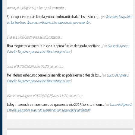
nerea , el 23/09/2025 a las 13:18, comenta...:
!Qué experiencia más bonita, y con cuanto cariño tratan los instructo...
(en:
Resumen fotográfico
de los bautizos de buceo en Getaria. Una experiencia para recordar
)
Eva, el 15/08/2025 a las 16:28, comenta...:
Hola me gustaria tener un inicio a la apnea finales de agosto, soy franc...
(en:
Curso de Apnea 1
Estrella: Tu primer paso hacia la libertad bajo el mar
)
Sara, el 04/08/2025 a las 04:20, comenta...:
Me interesa este curso pero el primer día no podría estar antes de las...
(en:
Curso de Apnea 1
Estrella: Tu primer paso hacia la libertad bajo el mar
)
Mamen dominguez, el 02/03/2025 a las 11:24, comenta...:
Estoy interesada en hacer curso de apnea este año 2025. Solicito inform...
(en:
Curso de Apnea 1
Estrella: ¡Descubre el mundo submarino con seguridad y confianza!
)