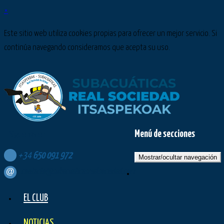
×
Este sitio web utiliza cookies propias para ofrecer un mejor servicio. Si
continúa navegando consideramos que acepta su uso.
Menú de secciones
Síguenos en:
+34
650
091
972
Mostrar/ocultar navegación
contacto@subacuaticasrealsociedad.com
EL CLUB
NOTICIAS