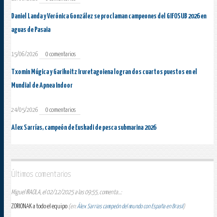
Daniel Landa y Verónica González se proclaman campeones del GIFOSUB 2026 en
aguas de Pasaia
15/06/2026
0 comentarios
Txomin Múgica y Garikoitz Iruretagoiena logran dos cuartos puestos en el
Mundial de Apnea Indoor
24/05/2026
0 comentarios
Alex Sarrías, campeón de Euskadi de pesca submarina 2026
Últimos comentarios
Miguel IRAOLA, el 02/12/2025 a las 09:55, comenta...:
ZORIONAK a todo el equipo
(en:
Álex Sarrias campeón del mundo con España en Brasil
)