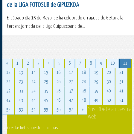
de la LIGA FOTOSUB de GIPUZKOA
El sábado día 15 de Mayo, se ha celebrado en aguas de Getaria la
tercera jornada de la Liga Guipuzcoana de...
«
1
2
3
4
5
6
7
8
9
10
11
12
13
14
15
16
17
18
19
20
21
22
23
24
25
26
27
28
29
30
31
32
33
34
35
36
37
38
39
40
41
42
43
44
45
46
47
48
49
50
51
Suscríbete a nuestra
52
53
54
55
56
57
»
web
Y recibe todas nuestras noticias.