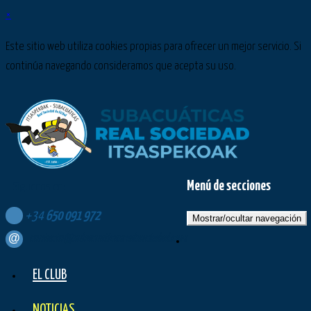
×
Este sitio web utiliza cookies propias para ofrecer un mejor servicio. Si
continúa navegando consideramos que acepta su uso.
Menú de secciones
Síguenos en:
+34
650
091
972
Mostrar/ocultar navegación
contacto@subacuaticasrealsociedad.com
EL CLUB
NOTICIAS