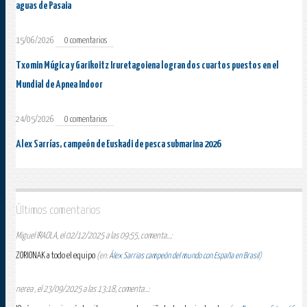
aguas de Pasaia
15/06/2026
0 comentarios
Txomin Múgica y Garikoitz Iruretagoiena logran dos cuartos puestos en el
Mundial de Apnea Indoor
24/05/2026
0 comentarios
Alex Sarrías, campeón de Euskadi de pesca submarina 2026
Últimos comentarios
Miguel IRAOLA, el 02/12/2025 a las 09:55, comenta...:
ZORIONAK a todo el equipo
(en:
Álex Sarrias campeón del mundo con España en Brasil
)
nerea , el 23/09/2025 a las 13:18, comenta...: