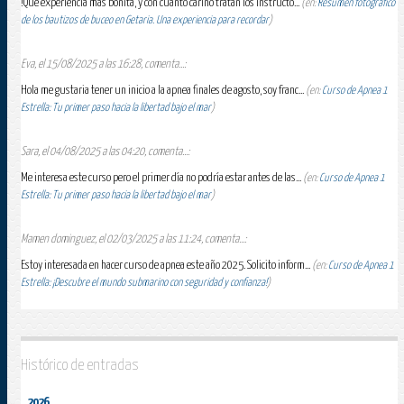
!Qué experiencia más bonita, y con cuanto cariño tratan los instructo...
(en:
Resumen fotográfico
de los bautizos de buceo en Getaria. Una experiencia para recordar
)
Eva, el 15/08/2025 a las 16:28, comenta...:
Hola me gustaria tener un inicio a la apnea finales de agosto, soy franc...
(en:
Curso de Apnea 1
Estrella: Tu primer paso hacia la libertad bajo el mar
)
Sara, el 04/08/2025 a las 04:20, comenta...:
Me interesa este curso pero el primer día no podría estar antes de las...
(en:
Curso de Apnea 1
Estrella: Tu primer paso hacia la libertad bajo el mar
)
Mamen dominguez, el 02/03/2025 a las 11:24, comenta...:
Estoy interesada en hacer curso de apnea este año 2025. Solicito inform...
(en:
Curso de Apnea 1
Estrella: ¡Descubre el mundo submarino con seguridad y confianza!
)
Histórico de entradas
2026