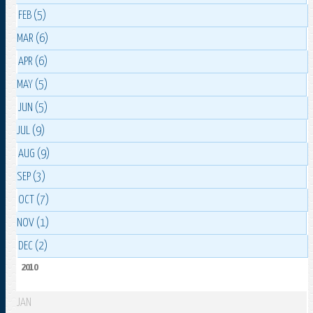
FEB (5)
MAR (6)
APR (6)
MAY (5)
JUN (5)
JUL (9)
AUG (9)
SEP (3)
OCT (7)
NOV (1)
DEC (2)
2010
JAN