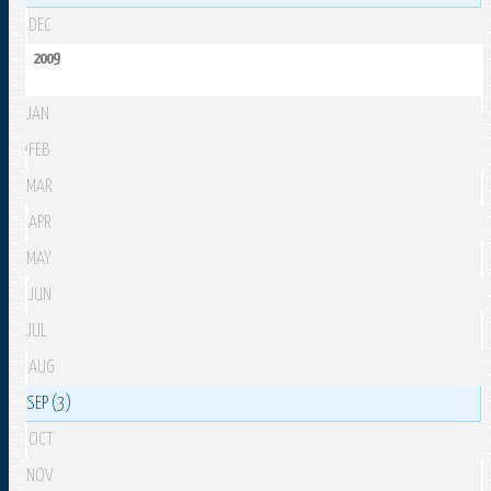
DEC
2009
JAN
FEB
MAR
APR
MAY
JUN
JUL
AUG
SEP (3)
OCT
NOV