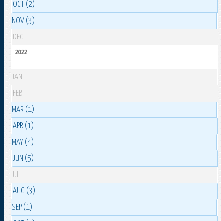
OCT (2)
NOV (3)
DEC
2022
JAN
FEB
MAR (1)
APR (1)
MAY (4)
JUN (5)
JUL
AUG (3)
SEP (1)