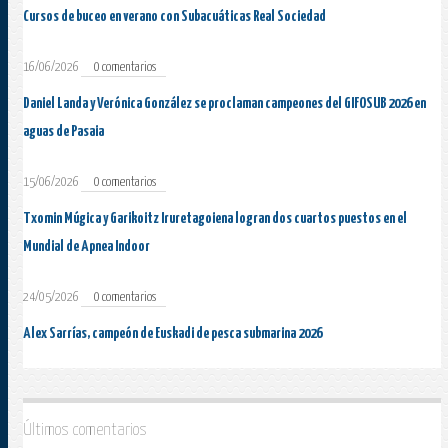
Cursos de buceo en verano con Subacuáticas Real Sociedad
16/06/2026
0 comentarios
Daniel Landa y Verónica González se proclaman campeones del GIFOSUB 2026 en
aguas de Pasaia
15/06/2026
0 comentarios
Txomin Múgica y Garikoitz Iruretagoiena logran dos cuartos puestos en el
Mundial de Apnea Indoor
24/05/2026
0 comentarios
Alex Sarrías, campeón de Euskadi de pesca submarina 2026
Últimos comentarios