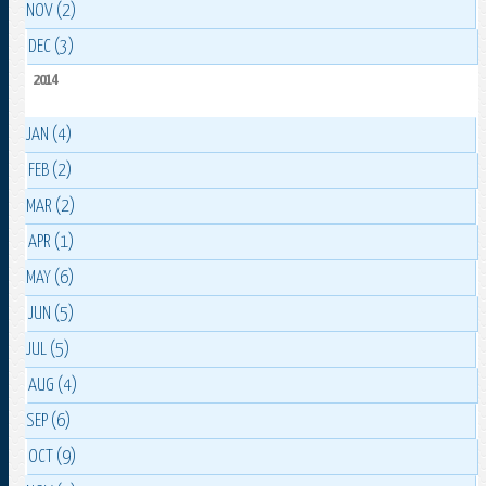
NOV (2)
DEC (3)
2014
JAN (4)
FEB (2)
MAR (2)
APR (1)
MAY (6)
JUN (5)
JUL (5)
AUG (4)
SEP (6)
OCT (9)