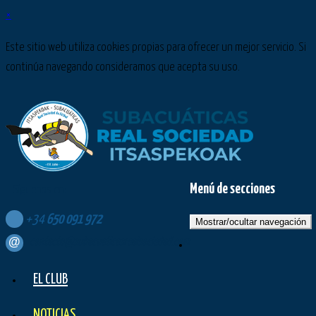
×
Este sitio web utiliza cookies propias para ofrecer un mejor servicio. Si
continúa navegando consideramos que acepta su uso.
Menú de secciones
Síguenos en:
+34
650
091
972
Mostrar/ocultar navegación
contacto@subacuaticasrealsociedad.com
EL CLUB
NOTICIAS