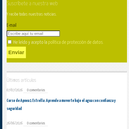
Suscríbete a nuestra web
Y recibe todas nuestras noticias.
E-mail
He leído y acepto la
política de protección de datos
.
Enviar
Últimos artículos
07/07/2026
0 comentarios
Curso de Apnea 1 Estrella: Aprende a moverte bajo el agua con confianza y
seguridad
26/06/2026
0 comentarios