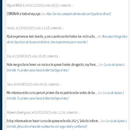
Miguel IRAOLA, el 02/12/2025 a las 09:55, comenta...:
ZORIONAK a todo el equipo
(en:
Álex Sarrias campeón del mundo con España en Brasil
)
nerea , el 23/09/2025 a las 13:18, comenta...:
!Qué experiencia más bonita, y con cuanto cariño tratan los instructo...
(en:
Resumen fotográfico
de los bautizos de buceo en Getaria. Una experiencia para recordar
)
Eva, el 15/08/2025 a las 16:28, comenta...:
Hola me gustaria tener un inicio a la apnea finales de agosto, soy franc...
(en:
Curso de Apnea 1
Estrella: Tu primer paso hacia la libertad bajo el mar
)
Sara, el 04/08/2025 a las 04:20, comenta...:
Me interesa este curso pero el primer día no podría estar antes de las...
(en:
Curso de Apnea 1
Estrella: Tu primer paso hacia la libertad bajo el mar
)
Mamen dominguez, el 02/03/2025 a las 11:24, comenta...:
Estoy interesada en hacer curso de apnea este año 2025. Solicito inform...
(en:
Curso de Apnea 1
Estrella: ¡Descubre el mundo submarino con seguridad y confianza!
)