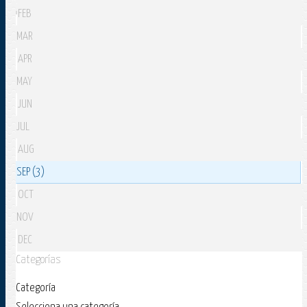
FEB
MAR
APR
MAY
JUN
JUL
AUG
SEP (3)
OCT
NOV
DEC
Categorías
Categoría