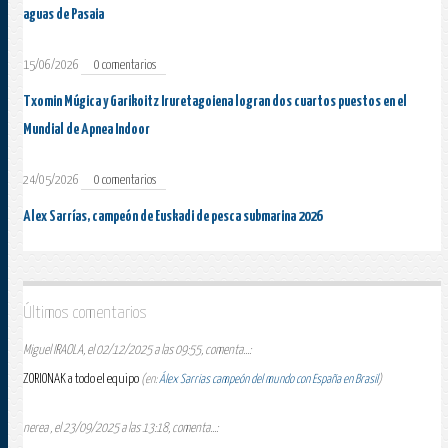
aguas de Pasaia
15/06/2026
0 comentarios
Txomin Múgica y Garikoitz Iruretagoiena logran dos cuartos puestos en el
Mundial de Apnea Indoor
24/05/2026
0 comentarios
Alex Sarrías, campeón de Euskadi de pesca submarina 2026
Últimos comentarios
Miguel IRAOLA, el 02/12/2025 a las 09:55, comenta...:
ZORIONAK a todo el equipo
(en:
Álex Sarrias campeón del mundo con España en Brasil
)
nerea , el 23/09/2025 a las 13:18, comenta...: