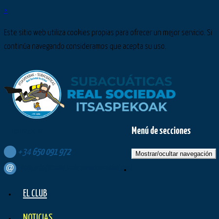
×
Este sitio web utiliza cookies propias para ofrecer un mejor servicio. Si
continúa navegando consideramos que acepta su uso.
Menú de secciones
Síguenos en:
+34
650
091
972
Mostrar/ocultar navegación
contacto@subacuaticasrealsociedad.com
EL CLUB
NOTICIAS