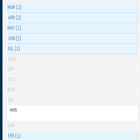
MAR (2)
APR (2)
MAY (1)
JUN (3)
JUL (1)
AUG
SEP
OCT
NOV
DEC
2025
JAN
FEB (1)