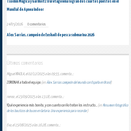
Txomin Múgica y Garikoitz Iruretagoiena logran dos cuartos puestos en el
Mundial de Apnea Indoor
24/05/2026
0 comentarios
Alex Sarrías, campeón de Euskadi de pesca submarina 2026
Últimos comentarios
Miguel IRAOLA, el 02/12/2025 a las 09:55, comenta...:
ZORIONAK a todo el equipo
(en:
Álex Sarrias campeón del mundo con España en Brasil
)
nerea , el 23/09/2025 a las 13:18, comenta...:
!Qué experiencia más bonita, y con cuanto cariño tratan los instructo...
(en:
Resumen fotográfico
de los bautizos de buceo en Getaria. Una experiencia para recordar
)
Eva, el 15/08/2025 a las 16:28, comenta...: