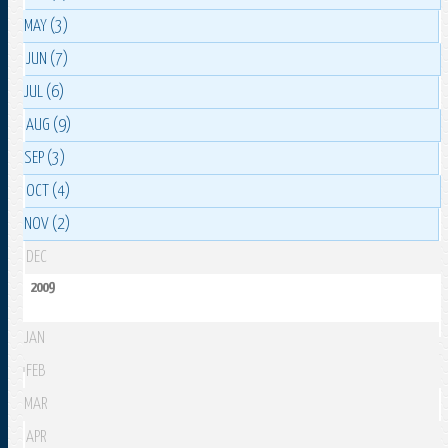
MAY (3)
JUN (7)
JUL (6)
AUG (9)
SEP (3)
OCT (4)
NOV (2)
DEC
2009
JAN
FEB
MAR
APR