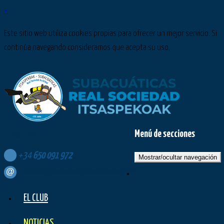
×
Este sitio web utiliza cookies propias para ofrecer un mejor servicio. Si
continúa navegando consideramos que acepta su uso.
Menú de secciones
Síguenos en:
+34
650
091
972
Mostrar/ocultar navegación
contacto@subacuaticasrealsociedad.com
EL CLUB
NOTICIAS