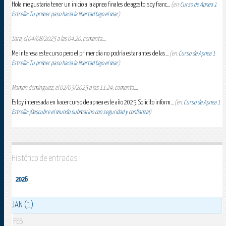
Hola me gustaria tener un inicio a la apnea finales de agosto, soy franc...
(en:
Curso de Apnea 1
Estrella: Tu primer paso hacia la libertad bajo el mar
)
Sara, el 04/08/2025 a las 04:20, comenta...:
Me interesa este curso pero el primer día no podría estar antes de las...
(en:
Curso de Apnea 1
Estrella: Tu primer paso hacia la libertad bajo el mar
)
Mamen dominguez, el 02/03/2025 a las 11:24, comenta...:
Estoy interesada en hacer curso de apnea este año 2025. Solicito inform...
(en:
Curso de Apnea 1
Estrella: ¡Descubre el mundo submarino con seguridad y confianza!
)
Histórico de entradas
2026
JAN (1)
FEB