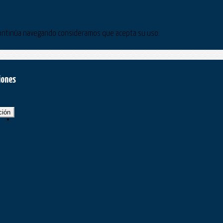
Si continúa navegando consideramos que acepta su uso.
iones
ción