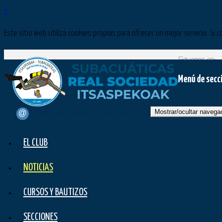
×
Este sitio web utiliza cookies propias para ofrecer un mejor servicio. 
Síguenos en:
Menú de secc
Mostrar/ocultar navega
contacto@subacuaticasrealsociedad.com
EL CLUB
NOTICIAS
CURSOS Y BAUTIZOS
SECCIONES