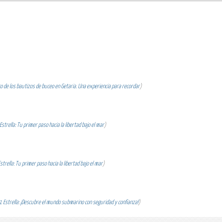
 de los bautizos de buceo en Getaria. Una experiencia para recordar
)
strella: Tu primer paso hacia la libertad bajo el mar
)
trella: Tu primer paso hacia la libertad bajo el mar
)
 Estrella: ¡Descubre el mundo submarino con seguridad y confianza!
)