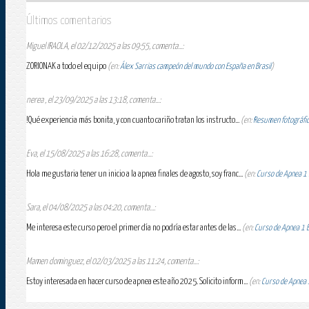
Últimos comentarios
Miguel IRAOLA, el 02/12/2025 a las 09:55, comenta...:
ZORIONAK a todo el equipo
(en:
Álex Sarrias campeón del mundo con España en Brasil
)
nerea , el 23/09/2025 a las 13:18, comenta...:
!Qué experiencia más bonita, y con cuanto cariño tratan los instructo...
(en:
Resumen fotográfico
Eva, el 15/08/2025 a las 16:28, comenta...:
Hola me gustaria tener un inicio a la apnea finales de agosto, soy franc...
(en:
Curso de Apnea 1 E
Sara, el 04/08/2025 a las 04:20, comenta...:
Me interesa este curso pero el primer día no podría estar antes de las...
(en:
Curso de Apnea 1 Es
Mamen dominguez, el 02/03/2025 a las 11:24, comenta...:
Estoy interesada en hacer curso de apnea este año 2025. Solicito inform...
(en:
Curso de Apnea 1