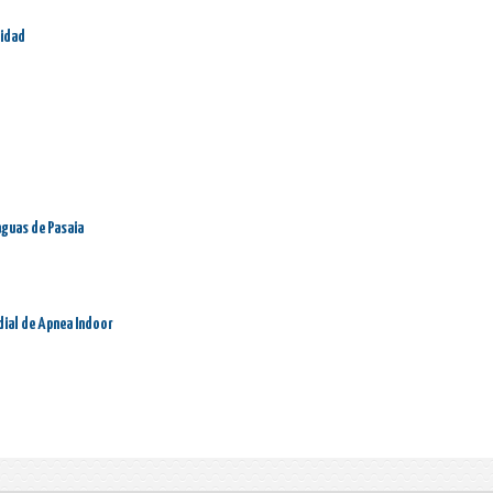
ridad
aguas de Pasaia
dial de Apnea Indoor