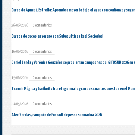
Curso de Apnea 1 Estrella: Aprende a moverte bajo el agua con confianza y segu
26/06/2026
0 comentarios
Cursos de buceo en verano con Subacuáticas Real Sociedad
16/06/2026
0 comentarios
Daniel Landa y Verónica González se proclaman campeones del GIFOSUB 2026 en 
15/06/2026
0 comentarios
Txomin Múgica y Garikoitz Iruretagoiena logran dos cuartos puestos en el Mun
24/05/2026
0 comentarios
Alex Sarrías, campeón de Euskadi de pesca submarina 2026