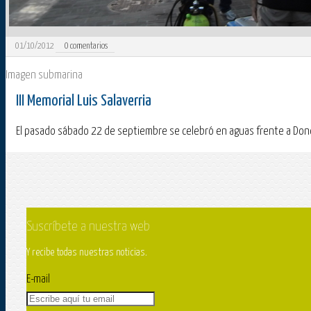
01/10/2012
0
comentarios
Imagen submarina
III Memorial Luis Salaverria
El pasado sábado 22 de septiembre se celebró en aguas frente a Donosti
Suscríbete a nuestra web
Y recibe todas nuestras noticias.
E-mail