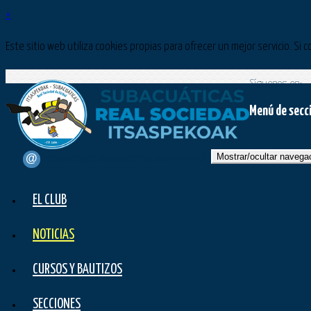
×
Este sitio web utiliza cookies propias para ofrecer un mejor servicio. 
Síguenos en:
Menú de secc
Mostrar/ocultar navega
contacto@subacuaticasrealsociedad.com
EL CLUB
NOTICIAS
CURSOS Y BAUTIZOS
SECCIONES