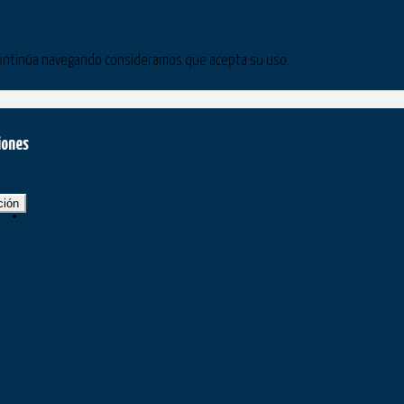
Si continúa navegando consideramos que acepta su uso.
iones
ción