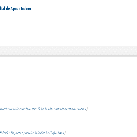
dial de Apnea Indoor
 de los bautizos de buceo en Getaria. Una experiencia para recordar
)
strella: Tu primer paso hacia la libertad bajo el mar
)