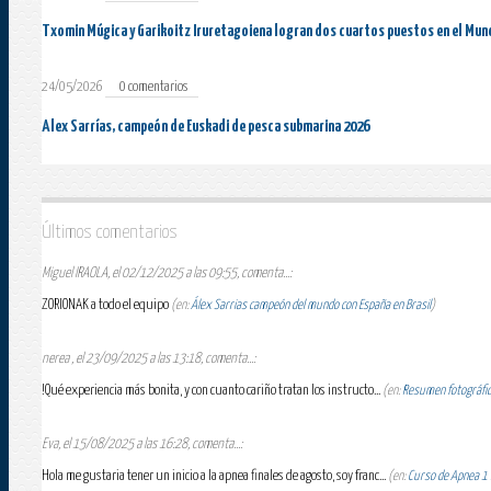
Txomin Múgica y Garikoitz Iruretagoiena logran dos cuartos puestos en el Mun
24/05/2026
0 comentarios
Alex Sarrías, campeón de Euskadi de pesca submarina 2026
Últimos comentarios
Miguel IRAOLA, el 02/12/2025 a las 09:55, comenta...:
ZORIONAK a todo el equipo
(en:
Álex Sarrias campeón del mundo con España en Brasil
)
nerea , el 23/09/2025 a las 13:18, comenta...:
!Qué experiencia más bonita, y con cuanto cariño tratan los instructo...
(en:
Resumen fotográfico
Eva, el 15/08/2025 a las 16:28, comenta...:
Hola me gustaria tener un inicio a la apnea finales de agosto, soy franc...
(en:
Curso de Apnea 1 E