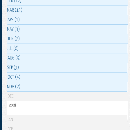
FEB (12)
MAR (13)
APR (1)
MAY (3)
JUN (7)
JUL (6)
AUG (9)
SEP (3)
OCT (4)
NOV (2)
DEC
2009
JAN
FEB