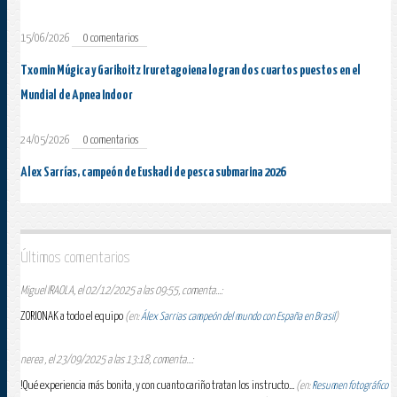
15/06/2026
0 comentarios
Txomin Múgica y Garikoitz Iruretagoiena logran dos cuartos puestos en el
Mundial de Apnea Indoor
24/05/2026
0 comentarios
Alex Sarrías, campeón de Euskadi de pesca submarina 2026
Últimos comentarios
Miguel IRAOLA, el 02/12/2025 a las 09:55, comenta...:
ZORIONAK a todo el equipo
(en:
Álex Sarrias campeón del mundo con España en Brasil
)
nerea , el 23/09/2025 a las 13:18, comenta...:
!Qué experiencia más bonita, y con cuanto cariño tratan los instructo...
(en:
Resumen fotográfico