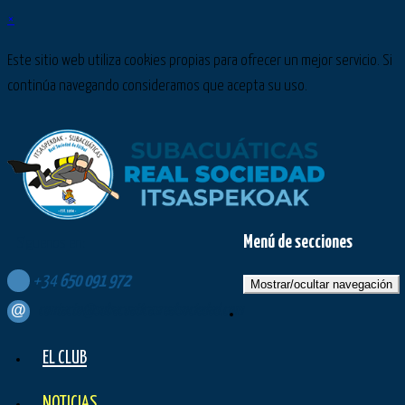
×
Este sitio web utiliza cookies propias para ofrecer un mejor servicio. Si
continúa navegando consideramos que acepta su uso.
Menú de secciones
Síguenos en:
+34
650
091
972
Mostrar/ocultar navegación
contacto@subacuaticasrealsociedad.com
EL CLUB
NOTICIAS