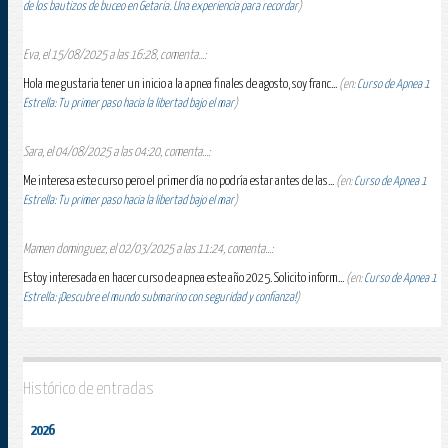
de los bautizos de buceo en Getaria. Una experiencia para recordar
)
Eva, el 15/08/2025 a las 16:28, comenta...:
Hola me gustaria tener un inicio a la apnea finales de agosto, soy franc...
(en:
Curso de Apnea 1
Estrella: Tu primer paso hacia la libertad bajo el mar
)
Sara, el 04/08/2025 a las 04:20, comenta...:
Me interesa este curso pero el primer día no podría estar antes de las...
(en:
Curso de Apnea 1
Estrella: Tu primer paso hacia la libertad bajo el mar
)
Mamen dominguez, el 02/03/2025 a las 11:24, comenta...:
Estoy interesada en hacer curso de apnea este año 2025. Solicito inform...
(en:
Curso de Apnea 1
Estrella: ¡Descubre el mundo submarino con seguridad y confianza!
)
Histórico de entradas
2026