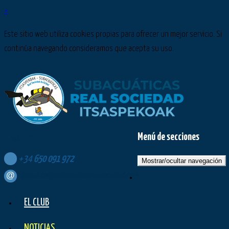
×
Este sitio web utiliza cookies propias para ofrecer un mejor servicio. Si
continúa navegando consideramos que acepta su uso.
Menú de secciones
Síguenos en:
+34
650
091
972
Mostrar/ocultar navegación
contacto@subacuaticasrealsociedad.com
EL CLUB
NOTICIAS