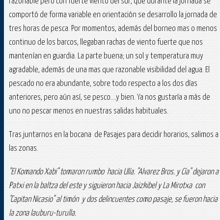
razonable pero con fuerte viento del sur, que durante la jornada se
comportó de forma variable en orientación se desarrollo la jornada de
tres horas de pesca. Por momentos, además del borneo mas o menos
continuo de los barcos, llegaban rachas de viento fuerte que nos
mantenían en guardia. La parte buena; un sol y temperatura muy
agradable, además de una mas que razonable visibilidad del agua. El
pescado no era abundante, sobre todo respecto a los dos días
anteriores, pero aún así, se pesco....y bien. Ya nos gustaría a más de
uno no pescar menos en nuestras salidas habituales.
Tras juntarnos en la bocana de Pasajes para decidir horarios, salimos a
las zonas.
"El Komando Xabi" tomaron rumbo hacia Ulía. "Alvarez Bros. y Cía" dejaron a
Patxi en la baltza del este y siguieron hacia Jaizkibel y La Mirotxa con
"Capitan Nicasio" al timón y dos delincuentes como pasaje, se fueron hacia
la zona lauburu-turulla.