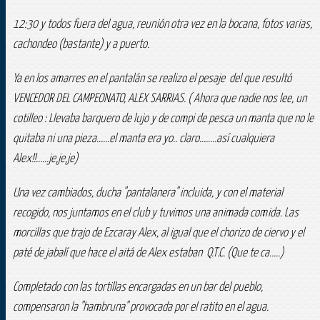
12:30 y todos fuera del agua, reunión otra vez en la bocana, fotos varias,
cachondeo (bastante) y a puerto.
Ya en los amarres en el pantalán se realizo el pesaje del que resultó
VENCEDOR DEL CAMPEONATO, ALEX SARRIAS. ( Ahora que nadie nos lee, un
cotilleo : Llevaba barquero de lujo y de compi de pesca un manta que no le
quitaba ni una pieza......el manta era yo.. claro........así cualquiera
Alex!!......je,je,je)
Una vez cambiados, ducha "pantalanera" incluida, y con el material
recogido, nos juntamos en el club y tuvimos una animada comida. Las
morcillas que trajo de Ezcaray Alex, al igual que el chorizo de ciervo y el
paté de jabalí que hace el aitá de Alex estaban Q.T.C. (Que te ca.....)
Completado con las tortillas encargadas en un bar del pueblo,
compensaron la "hambruna" provocada por el ratito en el agua.