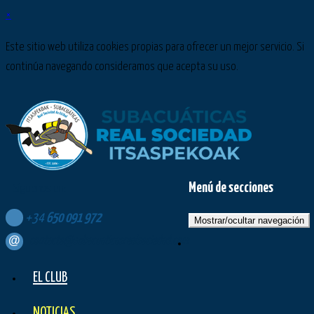
×
Este sitio web utiliza cookies propias para ofrecer un mejor servicio. Si
continúa navegando consideramos que acepta su uso.
Menú de secciones
Síguenos en:
+34
650
091
972
Mostrar/ocultar navegación
contacto@subacuaticasrealsociedad.com
EL CLUB
NOTICIAS