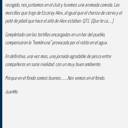
recogido, nos juntamos en el club y tuvimos una animada comida. Las
morcillas que trajo de Ezcaray Alex, al igual que el chorizo de ciervo y el
paté de jabalí que hace el aitá de Alex estaban Q.T.C. (Que te ca.....)
Completado con las tortillas encargadas en un bar del pueblo,
compensaron la "hambruna" provocada por el ratito en el agua.
En definitiva, una vez mas, una jornada agradable de pesca entre
compañeros en sana rivalidad con un muy buen ambiente.
Porque en el fondo somos buenos........Nos vemos en el fondo.
JuanMa