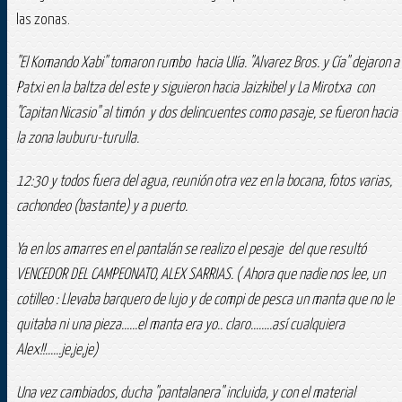
las zonas.
"El Komando Xabi" tomaron rumbo hacia Ulía. "Alvarez Bros. y Cía" dejaron a
Patxi en la baltza del este y siguieron hacia Jaizkibel y La Mirotxa con
"Capitan Nicasio" al timón y dos delincuentes como pasaje, se fueron hacia
la zona lauburu-turulla.
12:30 y todos fuera del agua, reunión otra vez en la bocana, fotos varias,
cachondeo (bastante) y a puerto.
Ya en los amarres en el pantalán se realizo el pesaje del que resultó
VENCEDOR DEL CAMPEONATO, ALEX SARRIAS. ( Ahora que nadie nos lee, un
cotilleo : Llevaba barquero de lujo y de compi de pesca un manta que no le
quitaba ni una pieza......el manta era yo.. claro........así cualquiera
Alex!!......je,je,je)
Una vez cambiados, ducha "pantalanera" incluida, y con el material