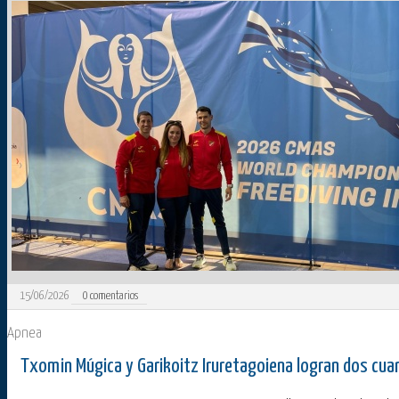
15/06/2026
0
comentarios
Apnea
Txomin Múgica y Garikoitz Iruretagoiena logran dos cua