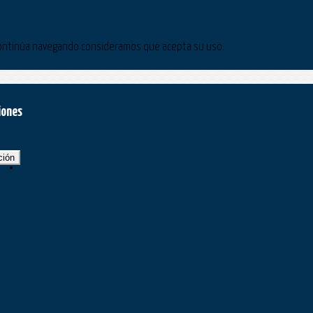
Si continúa navegando consideramos que acepta su uso.
iones
ción