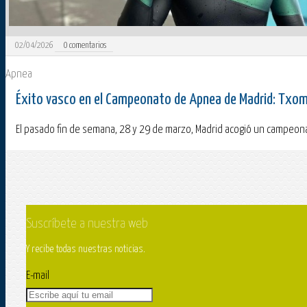
02/04/2026
0
comentarios
Apnea
Éxito vasco en el Campeonato de Apnea de Madrid: Txomin
El pasado fin de semana, 28 y 29 de marzo, Madrid acogió un campeon
Suscríbete a nuestra web
Y recibe todas nuestras noticias.
E-mail