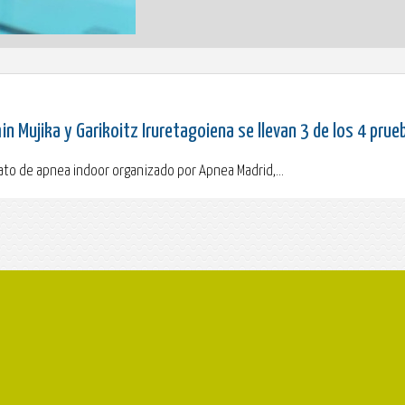
 Mujika y Garikoitz Iruretagoiena se llevan 3 de los 4 prue
ato de apnea indoor organizado por Apnea Madrid,...