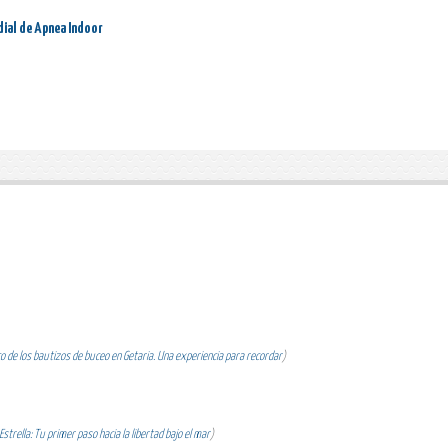
dial de Apnea Indoor
 de los bautizos de buceo en Getaria. Una experiencia para recordar
)
strella: Tu primer paso hacia la libertad bajo el mar
)