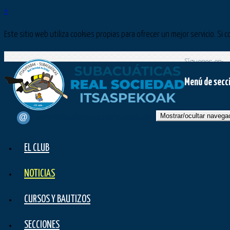
×
Este sitio web utiliza cookies propias para ofrecer un mejor servicio. 
Síguenos en:
Menú de secc
Mostrar/ocultar navega
contacto@subacuaticasrealsociedad.com
EL CLUB
NOTICIAS
CURSOS Y BAUTIZOS
SECCIONES