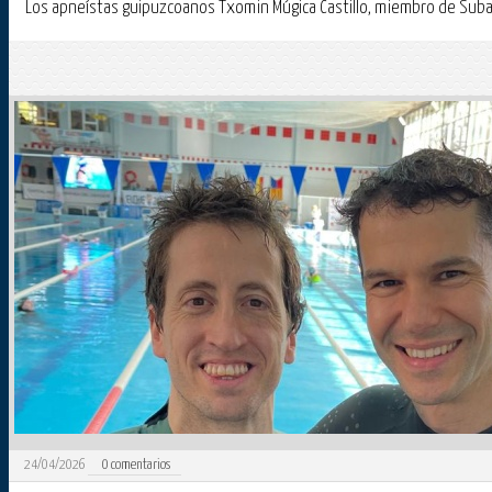
Los apneístas guipuzcoanos Txomin Múgica Castillo, miembro de Subacu
24/04/2026
0
comentarios