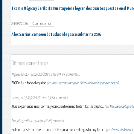
Txomin Múgica y Garikoitz Iruretagoiena logran dos cuartos puestos en el Mun
24/05/2026
0 comentarios
Alex Sarrías, campeón de Euskadi de pesca submarina 2026
Últimos comentarios
Miguel IRAOLA, el 02/12/2025 a las 09:55, comenta...:
ZORIONAK a todo el equipo
(en:
Álex Sarrias campeón del mundo con España en Brasil
)
nerea , el 23/09/2025 a las 13:18, comenta...:
!Qué experiencia más bonita, y con cuanto cariño tratan los instructo...
(en:
Resumen fotográfico
Eva, el 15/08/2025 a las 16:28, comenta...:
Hola me gustaria tener un inicio a la apnea finales de agosto, soy franc...
(en:
Curso de Apnea 1 E