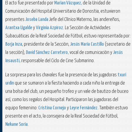
El acto fue presentado por
Marian Vázquez,
de la Unidad de
Comunicación del Hospital Universitario de Donostia, estuvieron
presentes
Joseba Landa
Jefe del Clínico Materno, las andereños,
Arantxa Ugalde
y
Virginia Azpiroz
. La Sec­ción de Actividades
Subacuáticas de la Real Sociedad de Fútbol, estuvo representada por:
Borja Inza
, presidente de la Sección,
Jesús María Castillo
(secretario de
la sección),
David Sánchez Carretero,
vocal de comunicación y
Jesús
Insausti,
responsable del Ciclo de Cine Submarino.
La sorpresa para los chavales fue la presencia de las jugadoras
txuri
urdin
que se sumaron a la fiesta haciendo a cada niño la entrega de
una bolsa del club, un pequeño trofeo y un vale de bautizo de buceo
así, como los regalos del Hospital. Participaron las jugadoras del
equipo femenino:
Cristina Cornejo
y
Leyre Fernández.
También estuvo
presente en el acto, la consejera de la Real Sociedad de Fútbol,
Nekane Soria
.