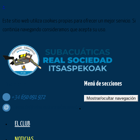
×
Este sitio web utiliza cookies propias para ofrecer un mejor servicio. Si
continúa navegando consideramos que acepta su uso.
Menú de secciones
Síguenos en:
+34
650
091
972
Mostrar/ocultar navegación
contacto@subacuaticasrealsociedad.com
EL CLUB
NOTICIAS