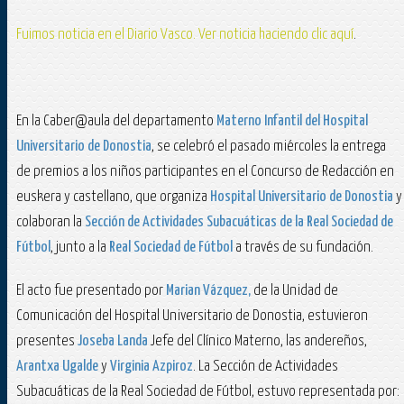
Fuimos noticia en el Diario Vasco. Ver noticia haciendo clic aquí
.
En la Caber@aula del departamento
Materno Infantil del Hospital
Universitario de Donostia
, se celebró el pasado miércoles la entrega
de premios a los niños participantes en el Concurso de Redacción en
euskera y castellano, que organiza
Hospital Universitario
de Donostia
y
colaboran la
Sección
de Actividades Subacuáticas de la Real Sociedad de
Fútbol
, junto a la
Real Socie
dad de Fútbol
a través de su fundación.
El acto fue presentado por
Marian Vázquez,
de la Unidad de
Comunicación del Hospital Universitario de Donostia, estuvieron
presentes
Joseba Landa
Jefe del Clínico Materno, las andereños,
Arantxa Ugalde
y
Virginia Azpiroz
. La Sec­ción de Actividades
Subacuáticas de la Real Sociedad de Fútbol, estuvo representada por: