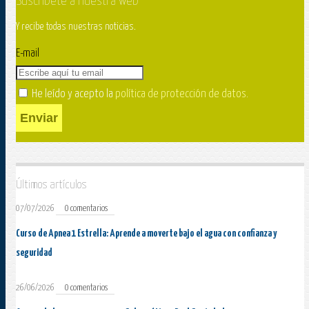
Suscríbete a nuestra web
Y recibe todas nuestras noticias.
E-mail
He leído y acepto la
política de protección de datos
.
Enviar
Últimos artículos
07/07/2026
0 comentarios
Curso de Apnea 1 Estrella: Aprende a moverte bajo el agua con confianza y
seguridad
26/06/2026
0 comentarios