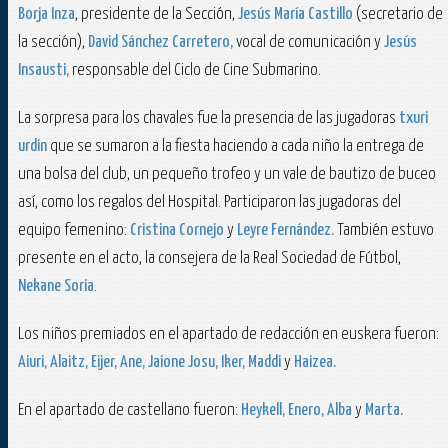
Borja Inza
, presidente de la Sección,
Jesús María Castillo
(secretario de
la sección),
David Sánchez Carretero,
vocal de comunicación y
Jesús
Insausti,
responsable del Ciclo de Cine Submarino.
La sorpresa para los chavales fue la presencia de las jugadoras
txuri
urdin
que se sumaron a la fiesta haciendo a cada niño la entrega de
una bolsa del club, un pequeño trofeo y un vale de bautizo de buceo
así, como los regalos del Hospital. Participaron las jugadoras del
equipo femenino:
Cristina Cornejo
y
Leyre Fernández.
También estuvo
presente en el acto, la consejera de la Real Sociedad de Fútbol,
Nekane Soria
.
Los niños premiados en el apartado de redacción en euskera fueron:
Aiuri, Alaitz, Eijer, Ane, Jaione Josu, Iker, Maddi
y
Haizea.
En el apartado de castellano fueron:
Heykell, Enero, Alba
y
Marta.