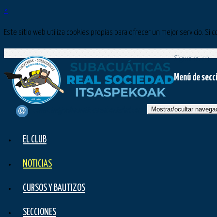
×
Este sitio web utiliza cookies propias para ofrecer un mejor servicio. 
Síguenos en:
Menú de secc
Mostrar/ocultar navega
contacto@subacuaticasrealsociedad.com
EL CLUB
NOTICIAS
CURSOS Y BAUTIZOS
SECCIONES