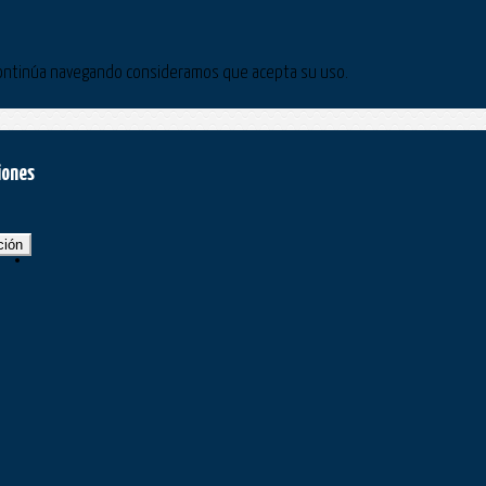
Si continúa navegando consideramos que acepta su uso.
iones
ción