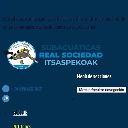
×
Este sitio web utiliza cookies propias para ofrecer un mejor servicio. Si
continúa navegando consideramos que acepta su uso.
Menú de secciones
Síguenos en:
+34
650
091
972
Mostrar/ocultar navegación
contacto@subacuaticasrealsociedad.com
EL CLUB
NOTICIAS