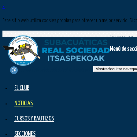
×
Este sitio web utiliza cookies propias para ofrecer un mejor servicio. 
Síguenos en:
Menú de secc
Mostrar/ocultar navega
contacto@subacuaticasrealsociedad.com
EL CLUB
NOTICIAS
CURSOS Y BAUTIZOS
SECCIONES