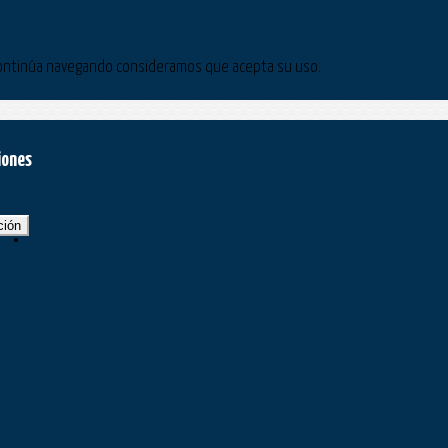
Si continúa navegando consideramos que acepta su uso.
iones
ción