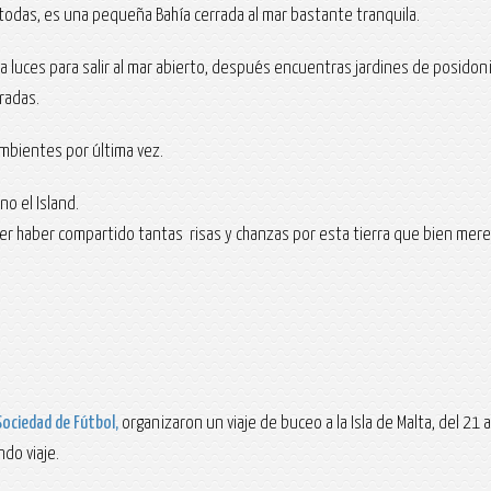
i todas, es una pequeña Bahía cerrada al mar bastante tranquila.
 luces para salir al mar abierto, después encuentras jardines de posidoni
radas.
ambientes por última vez.
o el Island.
cer haber compartido tantas risas y chanzas por esta tierra que bien merec
Sociedad de Fútbol,
organizaron un viaje de buceo a la Isla de Malta, del 21 
do viaje.