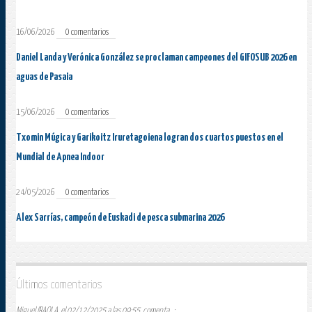
16/06/2026
0 comentarios
Daniel Landa y Verónica González se proclaman campeones del GIFOSUB 2026 en
aguas de Pasaia
15/06/2026
0 comentarios
Txomin Múgica y Garikoitz Iruretagoiena logran dos cuartos puestos en el
Mundial de Apnea Indoor
24/05/2026
0 comentarios
Alex Sarrías, campeón de Euskadi de pesca submarina 2026
Últimos comentarios
Miguel IRAOLA, el 02/12/2025 a las 09:55, comenta...: