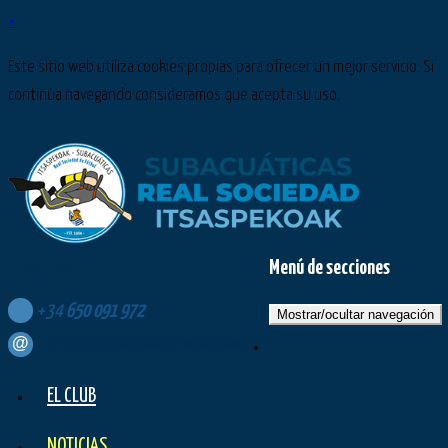
×
Este sitio web utiliza cookies propias para ofrecer un mejor servicio. Si
continúa navegando consideramos que acepta su uso.
Menú de secciones
Síguenos en:
+34
650
091
972
Mostrar/ocultar navegación
contacto@subacuaticasrealsociedad.com
EL CLUB
NOTICIAS