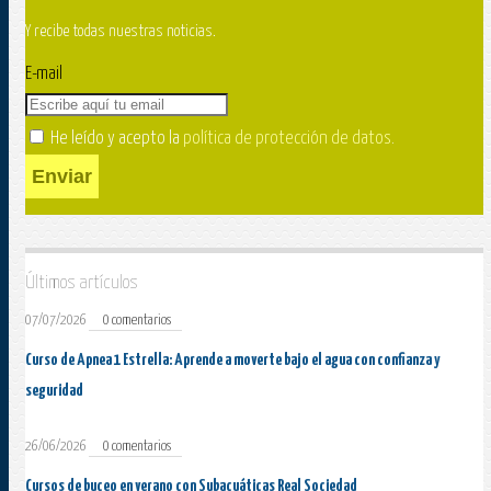
Y recibe todas nuestras noticias.
E-mail
He leído y acepto la
política de protección de datos
.
Enviar
Últimos artículos
07/07/2026
0 comentarios
Curso de Apnea 1 Estrella: Aprende a moverte bajo el agua con confianza y
seguridad
26/06/2026
0 comentarios
Cursos de buceo en verano con Subacuáticas Real Sociedad