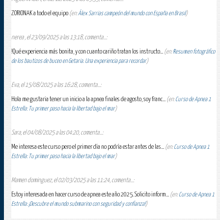
ZORIONAK a todo el equipo
(en:
Álex Sarrias campeón del mundo con España en Brasil
)
nerea , el 23/09/2025 a las 13:18, comenta...:
!Qué experiencia más bonita, y con cuanto cariño tratan los instructo...
(en:
Resumen fotográfico
de los bautizos de buceo en Getaria. Una experiencia para recordar
)
Eva, el 15/08/2025 a las 16:28, comenta...:
Hola me gustaria tener un inicio a la apnea finales de agosto, soy franc...
(en:
Curso de Apnea 1
Estrella: Tu primer paso hacia la libertad bajo el mar
)
Sara, el 04/08/2025 a las 04:20, comenta...:
Me interesa este curso pero el primer día no podría estar antes de las...
(en:
Curso de Apnea 1
Estrella: Tu primer paso hacia la libertad bajo el mar
)
Mamen dominguez, el 02/03/2025 a las 11:24, comenta...:
Estoy interesada en hacer curso de apnea este año 2025. Solicito inform...
(en:
Curso de Apnea 1
Estrella: ¡Descubre el mundo submarino con seguridad y confianza!
)