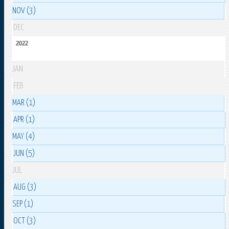
NOV (3)
DEC
2022
JAN
FEB
MAR (1)
APR (1)
MAY (4)
JUN (5)
JUL
AUG (3)
SEP (1)
OCT (3)