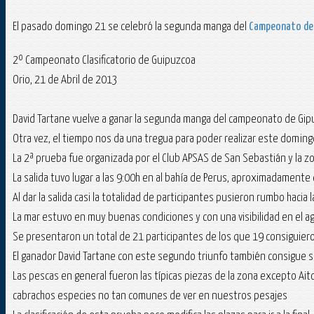
El pasado domingo 21 se celebró la segunda manga del
Campeonato de 
2º Campeonato Clasificatorio de Guipuzcoa
Orio, 21 de Abril de 2013
David Tartane vuelve a ganar la segunda manga del campeonato de Gi
Otra vez, el tiempo nos da una tregua para poder realizar este doming
La 2ª prueba fue organizada por el Club APSAS de San Sebastián y la zon
La salida tuvo lugar a las 9:00h en al bahía de Perus, aproximadamente
Al dar la salida casi la totalidad de participantes pusieron rumbo hacia l
La mar estuvo en muy buenas condiciones y con una visibilidad en el a
Se presentaron un total de 21 participantes de los que 19 consiguier
El ganador David Tartane con este segundo triunfo también consigue
Las pescas en general fueron las típicas piezas de la zona excepto Ai
cabrachos especies no tan comunes de ver en nuestros pesajes