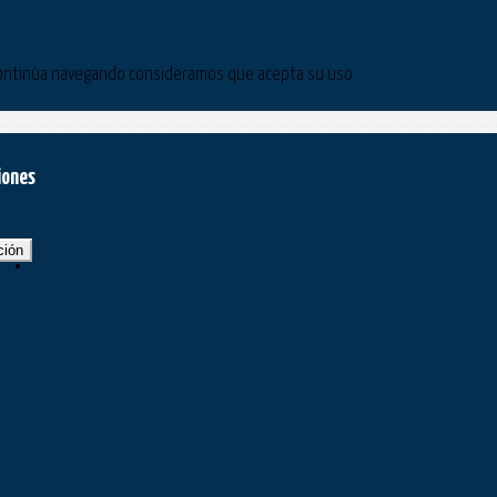
Si continúa navegando consideramos que acepta su uso.
iones
ción