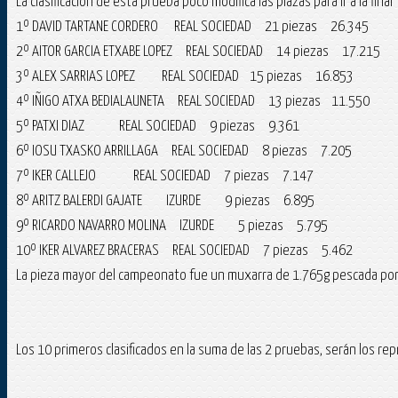
La clasificación de esta prueba poco modifica las plazas para ir a la final
1º DAVID TARTANE CORDERO REAL SOCIEDAD 21 piezas 26.345
2º AITOR GARCIA ETXABE LOPEZ REAL SOCIEDAD 14 piezas 17.215
3º ALEX SARRIAS LOPEZ REAL SOCIEDAD 15 piezas 16.853
4º IÑIGO ATXA BEDIALAUNETA REAL SOCIEDAD 13 piezas 11.550
5º PATXI DIAZ REAL SOCIEDAD 9 piezas 9.361
6º IOSU TXASKO ARRILLAGA REAL SOCIEDAD 8 piezas 7.205
7º IKER CALLEJO REAL SOCIEDAD 7 piezas 7.147
8º ARITZ BALERDI GAJATE IZURDE 9 piezas 6.895
9º RICARDO NAVARRO MOLINA IZURDE 5 piezas 5.795
10º IKER ALVAREZ BRACERAS REAL SOCIEDAD 7 piezas 5.462
La pieza mayor del campeonato fue un muxarra de 1.765g pescada por
Los 10 primeros clasificados en la suma de las 2 pruebas, serán los re