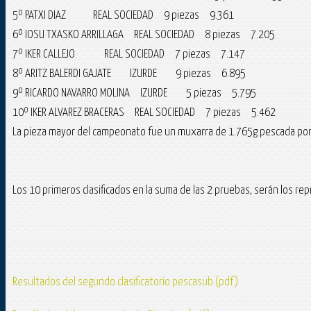
5º PATXI DIAZ REAL SOCIEDAD 9 piezas 9.361
6º IOSU TXASKO ARRILLAGA REAL SOCIEDAD 8 piezas 7.205
7º IKER CALLEJO REAL SOCIEDAD 7 piezas 7.147
8º ARITZ BALERDI GAJATE IZURDE 9 piezas 6.895
9º RICARDO NAVARRO MOLINA IZURDE 5 piezas 5.795
10º IKER ALVAREZ BRACERAS REAL SOCIEDAD 7 piezas 5.462
La pieza mayor del campeonato fue un muxarra de 1.765g pescada por
Los 10 primeros clasificados en la suma de las 2 pruebas, serán los re
Resultados del segundo clasificatorio pescasub (pdf)