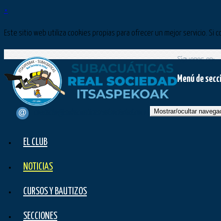
×
Este sitio web utiliza cookies propias para ofrecer un mejor servicio. 
Síguenos en:
Menú de secc
Mostrar/ocultar navega
contacto@subacuaticasrealsociedad.com
EL CLUB
NOTICIAS
CURSOS Y BAUTIZOS
SECCIONES