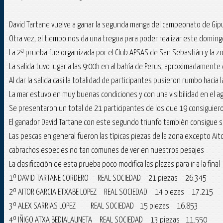
David Tartane vuelve a ganar la segunda manga del campeonato de Gi
Otra vez, el tiempo nos da una tregua para poder realizar este doming
La 2ª prueba fue organizada por el Club APSAS de San Sebastián y la zon
La salida tuvo lugar a las 9:00h en al bahía de Perus, aproximadamente
Al dar la salida casi la totalidad de participantes pusieron rumbo hacia l
La mar estuvo en muy buenas condiciones y con una visibilidad en el a
Se presentaron un total de 21 participantes de los que 19 consiguier
El ganador David Tartane con este segundo triunfo también consigue
Las pescas en general fueron las típicas piezas de la zona excepto Ai
cabrachos especies no tan comunes de ver en nuestros pesajes
La clasificación de esta prueba poco modifica las plazas para ir a la final
1º DAVID TARTANE CORDERO REAL SOCIEDAD 21 piezas 26.345
2º AITOR GARCIA ETXABE LOPEZ REAL SOCIEDAD 14 piezas 17.215
3º ALEX SARRIAS LOPEZ REAL SOCIEDAD 15 piezas 16.853
4º IÑIGO ATXA BEDIALAUNETA REAL SOCIEDAD 13 piezas 11.550