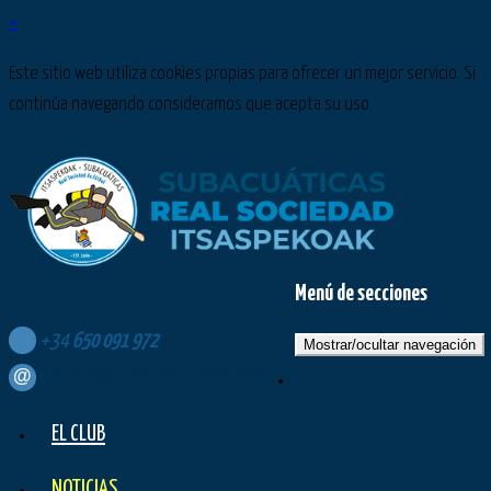
×
Este sitio web utiliza cookies propias para ofrecer un mejor servicio. Si
continúa navegando consideramos que acepta su uso.
Menú de secciones
Síguenos en:
+34
650
091
972
Mostrar/ocultar navegación
contacto@subacuaticasrealsociedad.com
EL CLUB
NOTICIAS