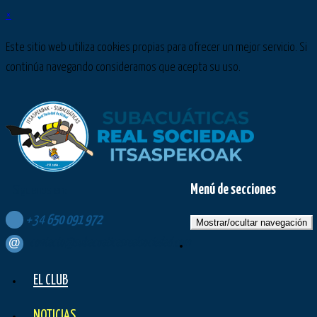
×
Este sitio web utiliza cookies propias para ofrecer un mejor servicio. Si
continúa navegando consideramos que acepta su uso.
Menú de secciones
Síguenos en:
+34
650
091
972
Mostrar/ocultar navegación
contacto@subacuaticasrealsociedad.com
EL CLUB
NOTICIAS