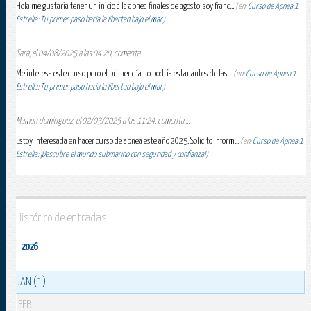
Hola me gustaria tener un inicio a la apnea finales de agosto, soy franc...
(en:
Curso de Apnea 1
Estrella: Tu primer paso hacia la libertad bajo el mar
)
Sara, el 04/08/2025 a las 04:20, comenta...:
Me interesa este curso pero el primer día no podría estar antes de las...
(en:
Curso de Apnea 1
Estrella: Tu primer paso hacia la libertad bajo el mar
)
Mamen dominguez, el 02/03/2025 a las 11:24, comenta...:
Estoy interesada en hacer curso de apnea este año 2025. Solicito inform...
(en:
Curso de Apnea 1
Estrella: ¡Descubre el mundo submarino con seguridad y confianza!
)
Histórico de entradas
2026
JAN (1)
FEB