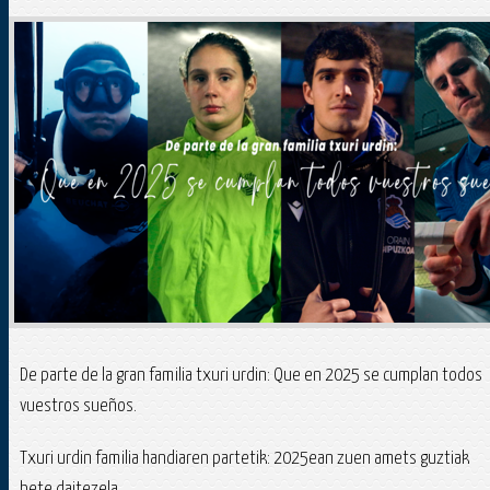
De parte de la gran familia txuri urdin: Que en 2025 se cumplan todos
vuestros sueños.
Txuri urdin familia handiaren partetik: 2025ean zuen amets guztiak
bete daitezela.