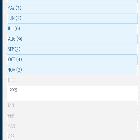
MAY (3)
JUN (7)
JUL (6)
AUG (9)
SEP (3)
OCT (4)
NOV (2)
DEC
2009
JAN
FEB
MAR
APR