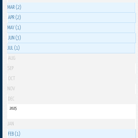
MAR (2)
APR (2)
MAY (1)
JUN (3)
JUL (1)
AUG
SEP
OCT
NOV
DEC
2025
JAN
FEB (1)