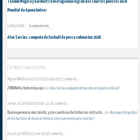
Txomin Múgica y Garikoitz Iruretagoiena logran dos cuartos puestos en el
Mundial de Apnea Indoor
24/05/2026
0 comentarios
Alex Sarrías, campeón de Euskadi de pesca submarina 2026
Últimos comentarios
Miguel IRAOLA, el 02/12/2025 a las 09:55, comenta...:
ZORIONAK a todo el equipo
(en:
Álex Sarrias campeón del mundo con España en Brasil
)
nerea , el 23/09/2025 a las 13:18, comenta...:
!Qué experiencia más bonita, y con cuanto cariño tratan los instructo...
(en:
Resumen fotográfico
de los bautizos de buceo en Getaria. Una experiencia para recordar
)
Eva, el 15/08/2025 a las 16:28, comenta...: