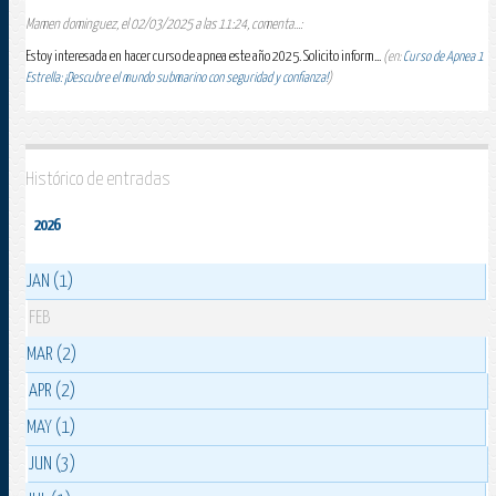
Mamen dominguez, el 02/03/2025 a las 11:24, comenta...:
Estoy interesada en hacer curso de apnea este año 2025. Solicito inform...
(en:
Curso de Apnea 1
Estrella: ¡Descubre el mundo submarino con seguridad y confianza!
)
Histórico de entradas
2026
JAN (1)
FEB
MAR (2)
APR (2)
MAY (1)
JUN (3)