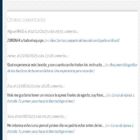
Últimos comentarios
Miguel IRAOLA, el 02/12/2025 a las 09:55, comenta...:
ZORIONAK a todo el equipo
(en:
Álex Sarrias campeón del mundo con España en Brasil
)
nerea , el 23/09/2025 a las 13:18, comenta...:
!Qué experiencia más bonita, y con cuanto cariño tratan los instructo...
(en:
Resumen fotográfico
de los bautizos de buceo en Getaria. Una experiencia para recordar
)
Eva, el 15/08/2025 a las 16:28, comenta...:
Hola me gustaria tener un inicio a la apnea finales de agosto, soy franc...
(en:
Curso de Apnea 1
Estrella: Tu primer paso hacia la libertad bajo el mar
)
Sara, el 04/08/2025 a las 04:20, comenta...:
Me interesa este curso pero el primer día no podría estar antes de las...
(en:
Curso de Apnea 1
Estrella: Tu primer paso hacia la libertad bajo el mar
)