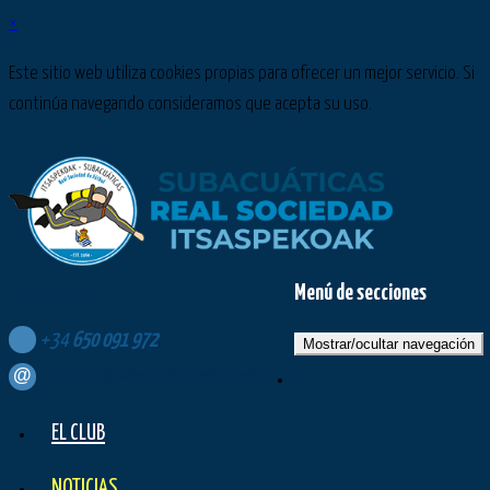
×
Este sitio web utiliza cookies propias para ofrecer un mejor servicio. Si
continúa navegando consideramos que acepta su uso.
Menú de secciones
Síguenos en:
+34
650
091
972
Mostrar/ocultar navegación
contacto@subacuaticasrealsociedad.com
EL CLUB
NOTICIAS