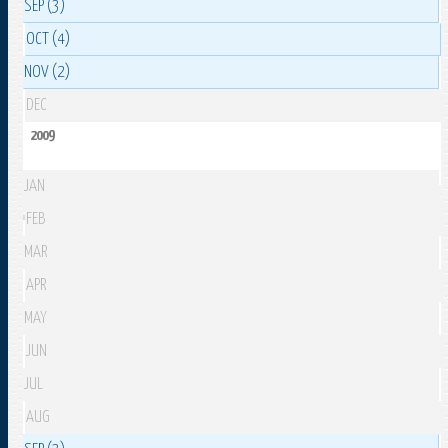
SEP (3)
OCT (4)
NOV (2)
DEC
2009
JAN
FEB
MAR
APR
MAY
JUN
JUL
AUG