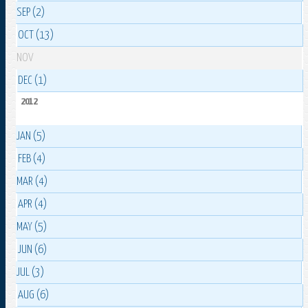
SEP (2)
OCT (13)
NOV
DEC (1)
2012
JAN (5)
FEB (4)
MAR (4)
APR (4)
MAY (5)
JUN (6)
JUL (3)
AUG (6)