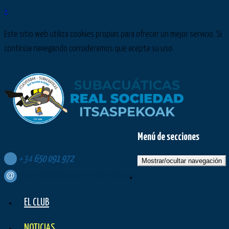
×
Este sitio web utiliza cookies propias para ofrecer un mejor servicio. Si
continúa navegando consideramos que acepta su uso.
Menú de secciones
Síguenos en:
+34
650
091
972
Mostrar/ocultar navegación
contacto@subacuaticasrealsociedad.com
EL CLUB
NOTICIAS