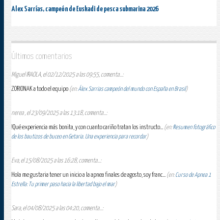
Alex Sarrías, campeón de Euskadi de pesca submarina 2026
Últimos comentarios
Miguel IRAOLA, el 02/12/2025 a las 09:55, comenta...:
ZORIONAK a todo el equipo
(en:
Álex Sarrias campeón del mundo con España en Brasil
)
nerea , el 23/09/2025 a las 13:18, comenta...:
!Qué experiencia más bonita, y con cuanto cariño tratan los instructo...
(en:
Resumen fotográfico
de los bautizos de buceo en Getaria. Una experiencia para recordar
)
Eva, el 15/08/2025 a las 16:28, comenta...:
Hola me gustaria tener un inicio a la apnea finales de agosto, soy franc...
(en:
Curso de Apnea 1
Estrella: Tu primer paso hacia la libertad bajo el mar
)
Sara, el 04/08/2025 a las 04:20, comenta...: