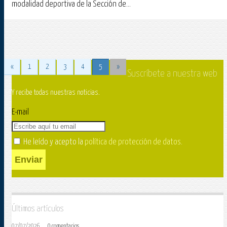
modalidad deportiva de la Sección de...
«
1
2
3
4
5
»
Suscríbete a nuestra web
Y recibe todas nuestras noticias.
E-mail
He leído y acepto la
política de protección de datos
.
Enviar
Últimos artículos
07/07/2026
0 comentarios