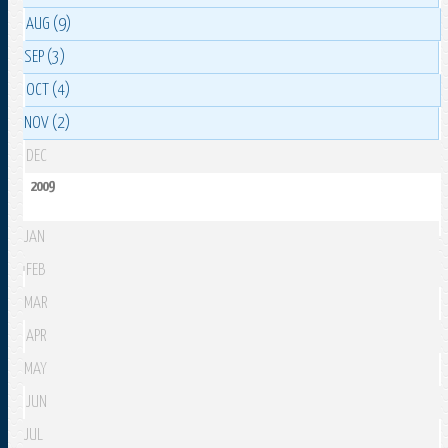
AUG (9)
SEP (3)
OCT (4)
NOV (2)
DEC
2009
JAN
FEB
MAR
APR
MAY
JUN
JUL