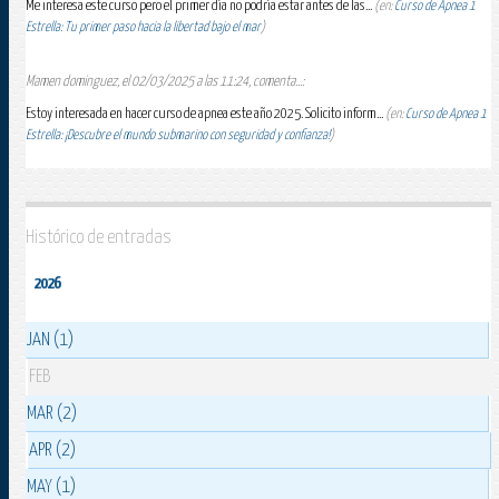
Me interesa este curso pero el primer día no podría estar antes de las...
(en:
Curso de Apnea 1
Estrella: Tu primer paso hacia la libertad bajo el mar
)
Mamen dominguez, el 02/03/2025 a las 11:24, comenta...:
Estoy interesada en hacer curso de apnea este año 2025. Solicito inform...
(en:
Curso de Apnea 1
Estrella: ¡Descubre el mundo submarino con seguridad y confianza!
)
Histórico de entradas
2026
JAN (1)
FEB
MAR (2)
APR (2)
MAY (1)