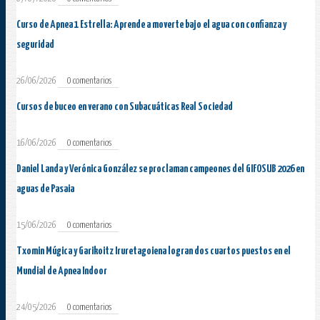
Curso de Apnea 1 Estrella: Aprende a moverte bajo el agua con confianza y
seguridad
26/06/2026
0 comentarios
Cursos de buceo en verano con Subacuáticas Real Sociedad
16/06/2026
0 comentarios
Daniel Landa y Verónica González se proclaman campeones del GIFOSUB 2026 en
aguas de Pasaia
15/06/2026
0 comentarios
Txomin Múgica y Garikoitz Iruretagoiena logran dos cuartos puestos en el
Mundial de Apnea Indoor
24/05/2026
0 comentarios