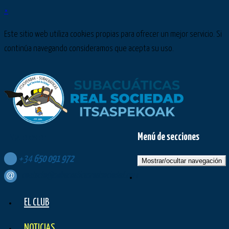
×
Este sitio web utiliza cookies propias para ofrecer un mejor servicio. Si
continúa navegando consideramos que acepta su uso.
Menú de secciones
Síguenos en:
+34
650
091
972
Mostrar/ocultar navegación
contacto@subacuaticasrealsociedad.com
EL CLUB
NOTICIAS