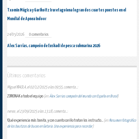
Txomin Múgica y Garikoitz Iruretagoiena logran dos cuartos puestos en el
Mundial de Apnea Indoor
24/05/2026
0 comentarios
Alex Sarrías, campeón de Euskadi de pesca submarina 2026
Últimos comentarios
Miguel IRAOLA, el 02/12/2025 a las 09:55, comenta...:
ZORIONAK a todo el equipo
(en:
Álex Sarrias campeón del mundo con España en Brasil
)
nerea , el 23/09/2025 a las 13:18, comenta...:
!Qué experiencia más bonita, y con cuanto cariño tratan los instructo...
(en:
Resumen fotográfico
de los bautizos de buceo en Getaria. Una experiencia para recordar
)