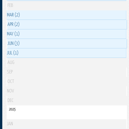
FEB
MAR (2)
APR (2)
MAY (1)
JUN (3)
JUL (1)
AUG
SEP
OCT
NOV
DEC
2025
JAN