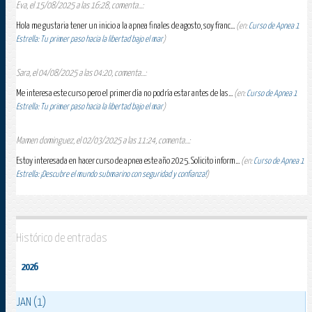
Eva, el 15/08/2025 a las 16:28, comenta...:
Hola me gustaria tener un inicio a la apnea finales de agosto, soy franc...
(en:
Curso de Apnea 1
Estrella: Tu primer paso hacia la libertad bajo el mar
)
Sara, el 04/08/2025 a las 04:20, comenta...:
Me interesa este curso pero el primer día no podría estar antes de las...
(en:
Curso de Apnea 1
Estrella: Tu primer paso hacia la libertad bajo el mar
)
Mamen dominguez, el 02/03/2025 a las 11:24, comenta...:
Estoy interesada en hacer curso de apnea este año 2025. Solicito inform...
(en:
Curso de Apnea 1
Estrella: ¡Descubre el mundo submarino con seguridad y confianza!
)
Histórico de entradas
2026
JAN (1)