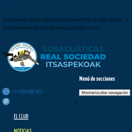
×
Este sitio web utiliza cookies propias para ofrecer un mejor servicio. Si
continúa navegando consideramos que acepta su uso.
Menú de secciones
Síguenos en:
+34
650
091
972
Mostrar/ocultar navegación
contacto@subacuaticasrealsociedad.com
EL CLUB
NOTICIAS