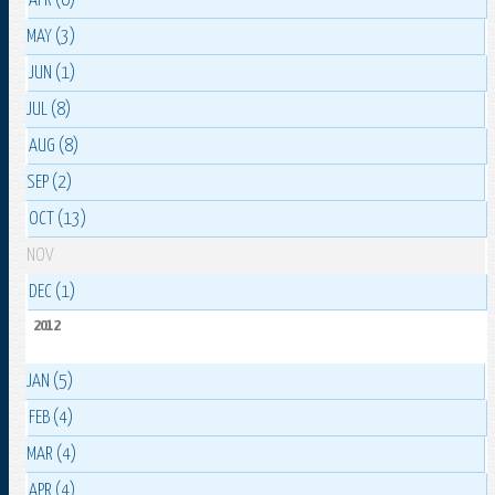
APR (6)
MAY (3)
JUN (1)
JUL (8)
AUG (8)
SEP (2)
OCT (13)
NOV
DEC (1)
2012
JAN (5)
FEB (4)
MAR (4)
APR (4)