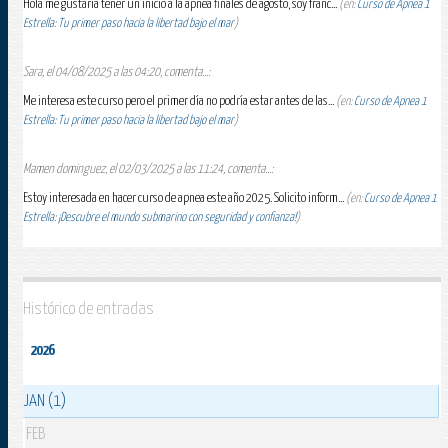
Hola me gustaria tener un inicio a la apnea finales de agosto, soy franc...
(en:
Curso de Apnea 1
Estrella: Tu primer paso hacia la libertad bajo el mar
)
Sara, el 04/08/2025 a las 04:20, comenta...:
Me interesa este curso pero el primer día no podría estar antes de las...
(en:
Curso de Apnea 1
Estrella: Tu primer paso hacia la libertad bajo el mar
)
Mamen dominguez, el 02/03/2025 a las 11:24, comenta...:
Estoy interesada en hacer curso de apnea este año 2025. Solicito inform...
(en:
Curso de Apnea 1
Estrella: ¡Descubre el mundo submarino con seguridad y confianza!
)
Histórico de entradas
2026
JAN (1)
FEB