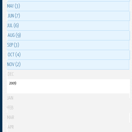
MAY (3)
JUN (7)
JUL (6)
AUG (9)
SEP (3)
OCT (4)
NOV (2)
DEC
2009
JAN
FEB
MAR
APR