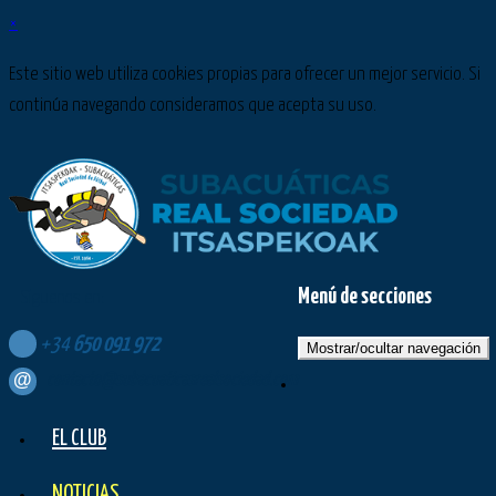
×
Este sitio web utiliza cookies propias para ofrecer un mejor servicio. Si
continúa navegando consideramos que acepta su uso.
Menú de secciones
Síguenos en:
+34
650
091
972
Mostrar/ocultar navegación
contacto@subacuaticasrealsociedad.com
EL CLUB
NOTICIAS