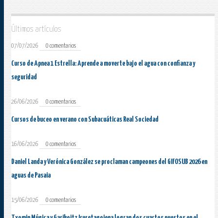
Últimos artículos
07/07/2026
0 comentarios
Curso de Apnea 1 Estrella: Aprende a moverte bajo el agua con confianza y
seguridad
26/06/2026
0 comentarios
Cursos de buceo en verano con Subacuáticas Real Sociedad
16/06/2026
0 comentarios
Daniel Landa y Verónica González se proclaman campeones del GIFOSUB 2026 en
aguas de Pasaia
15/06/2026
0 comentarios
Txomin Múgica y Garikoitz Iruretagoiena logran dos cuartos puestos en el