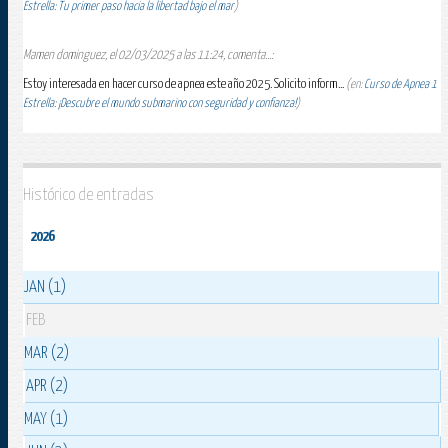
Estrella: Tu primer paso hacia la libertad bajo el mar
)
Mamen dominguez, el 02/03/2025 a las 11:24, comenta...:
Estoy interesada en hacer curso de apnea este año 2025. Solicito inform...
(en:
Curso de Apnea 1
Estrella: ¡Descubre el mundo submarino con seguridad y confianza!
)
Histórico de entradas
2026
JAN (1)
FEB
MAR (2)
APR (2)
MAY (1)