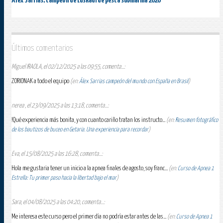
Alex Sarrías, campeón de Euskadi de pesca submarina 2026
Últimos comentarios
Miguel IRAOLA, el 02/12/2025 a las 09:55, comenta...:
ZORIONAK a todo el equipo
(en:
Álex Sarrias campeón del mundo con España en Brasil
)
nerea , el 23/09/2025 a las 13:18, comenta...:
!Qué experiencia más bonita, y con cuanto cariño tratan los instructo...
(en:
Resumen fotográfico
de los bautizos de buceo en Getaria. Una experiencia para recordar
)
Eva, el 15/08/2025 a las 16:28, comenta...:
Hola me gustaria tener un inicio a la apnea finales de agosto, soy franc...
(en:
Curso de Apnea 1
Estrella: Tu primer paso hacia la libertad bajo el mar
)
Sara, el 04/08/2025 a las 04:20, comenta...:
Me interesa este curso pero el primer día no podría estar antes de las...
(en:
Curso de Apnea 1