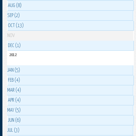
AUG (8)
SEP (2)
OCT (13)
NOV
DEC (1)
2012
JAN (5)
FEB (4)
MAR (4)
APR (4)
MAY (5)
JUN (6)
JUL (3)