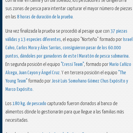
Con la mar en calma y un día soleado, los pescadores se dirigieron a
sus zonas de pesca para intentar capturar el mayor número de piezas
en las
8 horas de duración de la prueba
.
Una vez finalizada la prueba se procedió al pesaje que con
37 piezas
válidas y 13 especies diferentes
, el equipo "Norteño" formado por
Israel
Calvo, Carlos Mora y Álex Sarrias, consiguieron pasar de los 60.000
puntos, dándoles por ganadores de este I Maratón de pesca submarina.
En segunda posición el equipo
"Cressi Team"
, formado por
Mario Cañizo
Alcega, Juan Cayon y Ángel Cruz
. Y en tercera posición el equipo
"The
Young Team"
formado por
José Luis Somohano Gómez Chus Expósito y
Marco Expósito.
Los
180 kg. de pescado
capturado fueron donados al banco de
alimentos dónde lo gestionarán para que llegue a las familias más
necesitadas.