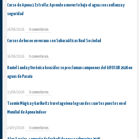
Curso de Apnea 1 Estrella: Aprende a moverte bajo el agua con confianza y
seguridad
26/06/2026
0 comentarios
Cursos de buceo en verano con Subacuáticas Real Sociedad
16/06/2026
0 comentarios
Daniel Landa y Verónica González se proclaman campeones del GIFOSUB 2026 en
aguas de Pasaia
15/06/2026
0 comentarios
Txomin Múgica y Garikoitz Iruretagoiena logran dos cuartos puestos en el
Mundial de Apnea Indoor
24/05/2026
0 comentarios