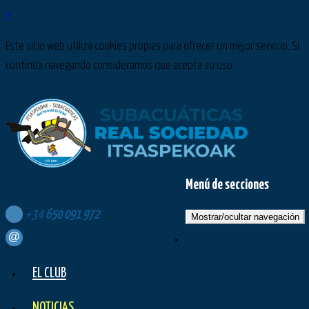
×
Este sitio web utiliza cookies propias para ofrecer un mejor servicio. Si
continúa navegando consideramos que acepta su uso.
Menú de secciones
Síguenos en:
+34
650
091
972
Mostrar/ocultar navegación
contacto@subacuaticasrealsociedad.com
EL CLUB
NOTICIAS