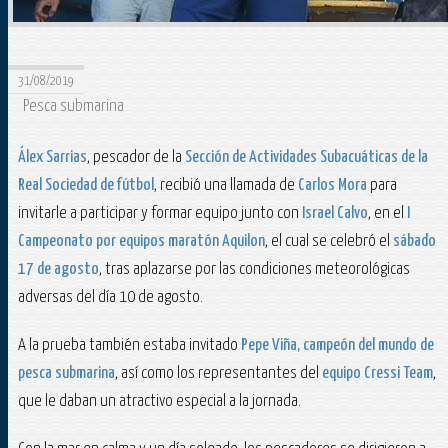
31/08/2019
Pesca submarina
Álex Sarrias
, pescador de la
Sección de Actividades Subacuáticas de la
Real Sociedad de fútbol
, recibió una llamada de
Carlos Mora
para
invitarle a participar y formar equipo junto con
Israel Calvo
, en el
I
Campeonato por equipos maratón Aquilon
, el cual se celebró el
sábado
17 de agosto
, tras aplazarse por las condiciones meteorológicas
adversas del día 10 de agosto.
A la prueba también estaba invitado
Pepe Viña, campeón del mundo de
pesca submarina
, así como los representantes del
equipo Cressi Team
,
que le daban un atractivo especial a la jornada.