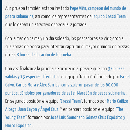
A la prueba también estaba invitado
Pepe Viña, campeón del mundo de
pesca submarina
, así como los representantes del
equipo Cressi Team
,
que le daban un atractivo especial a la jornada.
Con la mar en calma y un día soleado, los pescadores se dirigieron a
sus zonas de pesca para intentar capturar el mayor número de piezas
en las
8 horas de duración de la prueba
.
Una vez finalizada la prueba se procedió al pesaje que con
37 piezas
válidas y 13 especies diferentes
, el equipo "Norteño" formado por
Israel
Calvo, Carlos Mora y Álex Sarrias, consiguieron pasar de los 60.000
puntos, dándoles por ganadores de este I Maratón de pesca submarina.
En segunda posición el equipo
"Cressi Team"
, formado por
Mario Cañizo
Alcega, Juan Cayon y Ángel Cruz
. Y en tercera posición el equipo
"The
Young Team"
formado por
José Luis Somohano Gómez Chus Expósito y
Marco Expósito.