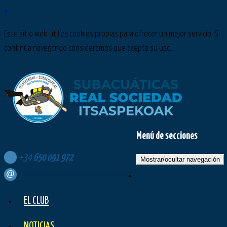
×
Este sitio web utiliza cookies propias para ofrecer un mejor servicio. Si
continúa navegando consideramos que acepta su uso.
Menú de secciones
Síguenos en:
+34
650
091
972
Mostrar/ocultar navegación
contacto@subacuaticasrealsociedad.com
EL CLUB
NOTICIAS