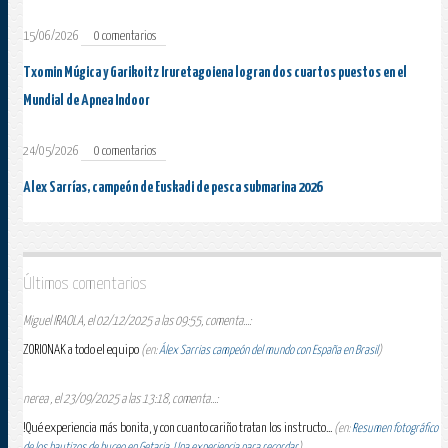
15/06/2026
0 comentarios
Txomin Múgica y Garikoitz Iruretagoiena logran dos cuartos puestos en el
Mundial de Apnea Indoor
24/05/2026
0 comentarios
Alex Sarrías, campeón de Euskadi de pesca submarina 2026
Últimos comentarios
Miguel IRAOLA, el 02/12/2025 a las 09:55, comenta...:
ZORIONAK a todo el equipo
(en:
Álex Sarrias campeón del mundo con España en Brasil
)
nerea , el 23/09/2025 a las 13:18, comenta...:
!Qué experiencia más bonita, y con cuanto cariño tratan los instructo...
(en:
Resumen fotográfico
de los bautizos de buceo en Getaria. Una experiencia para recordar
)