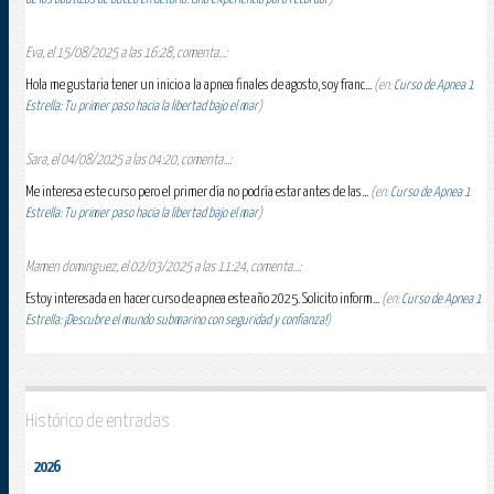
Eva, el 15/08/2025 a las 16:28, comenta...:
Hola me gustaria tener un inicio a la apnea finales de agosto, soy franc...
(en:
Curso de Apnea 1
Estrella: Tu primer paso hacia la libertad bajo el mar
)
Sara, el 04/08/2025 a las 04:20, comenta...:
Me interesa este curso pero el primer día no podría estar antes de las...
(en:
Curso de Apnea 1
Estrella: Tu primer paso hacia la libertad bajo el mar
)
Mamen dominguez, el 02/03/2025 a las 11:24, comenta...:
Estoy interesada en hacer curso de apnea este año 2025. Solicito inform...
(en:
Curso de Apnea 1
Estrella: ¡Descubre el mundo submarino con seguridad y confianza!
)
Histórico de entradas
2026